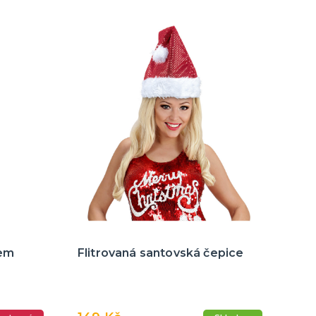
sem
Flitrovaná santovská čepice