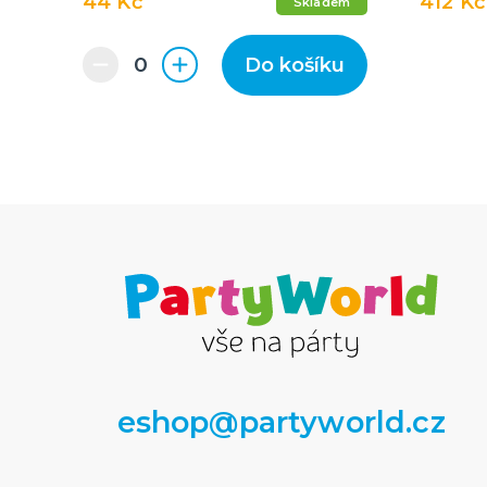
44 Kč
412 Kč
Skladem
Do košíku
eshop@partyworld.cz