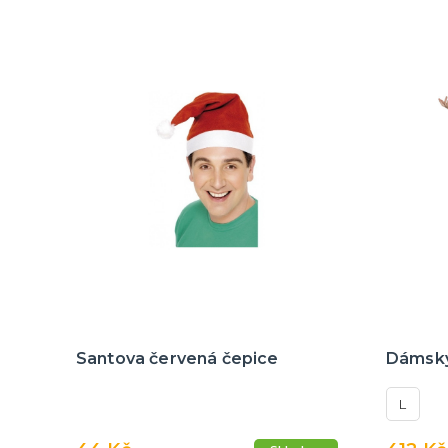
Santova červená čepice
Dámský
L