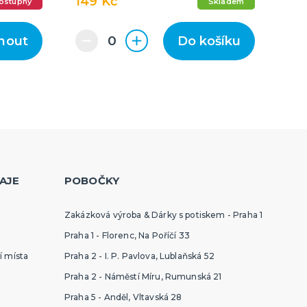
149 Kč
ostupný
Skladem
nout
Do košíku
AJE
POBOČKY
Zakázková výroba & Dárky s potiskem - Praha 1
Praha 1 - Florenc, Na Poříčí 33
í místa
Praha 2 - I. P. Pavlova, Lublaňská 52
Praha 2 - Náměstí Míru, Rumunská 21
Praha 5 - Anděl, Vltavská 28