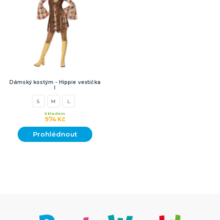
Dámský kostým - Hippie vestička
I
S
M
L
Skladem
974 Kč
Prohlédnout