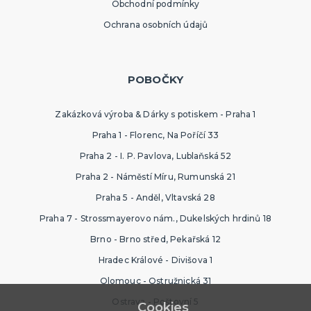
Obchodní podmínky
Ochrana osobních údajů
POBOČKY
Zakázková výroba & Dárky s potiskem - Praha 1
Praha 1 - Florenc, Na Poříčí 33
Praha 2 - I. P. Pavlova, Lublaňská 52
Praha 2 - Náměstí Míru, Rumunská 21
Praha 5 - Anděl, Vltavská 28
Praha 7 - Strossmayerovo nám., Dukelských hrdinů 18
Brno - Brno střed, Pekařská 12
Hradec Králové - Divišova 1
Olomouc - Ostružnická 31
Ostrava - Poštovní 5
Cookies