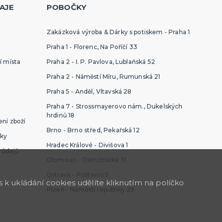
AJE
POBOČKY
Zakázková výroba & Dárky s potiskem - Praha 1
Praha 1 - Florenc, Na Poříčí 33
í místa
Praha 2 - I. P. Pavlova, Lublaňská 52
Praha 2 - Náměstí Míru, Rumunská 21
Praha 5 - Anděl, Vltavská 28
Praha 7 - Strossmayerovo nám., Dukelských
hrdinů 18
ní zboží
Brno - Brno střed, Pekařská 12
ky
Hradec Králové - Divišova 1
 údajů
Olomouc - Ostružnická 31
Ostrava - Poštovní 5
k ukládání cookies udělíte kliknutím na políčko
Plzeň - Náměstí republiky 29