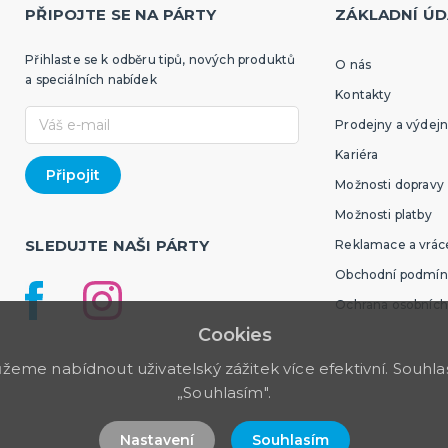
PŘIPOJTE SE NA PÁRTY
ZÁKLADNÍ ÚD
Přihlaste se k odběru tipů, nových produktů
O nás
a speciálních nabídek
Kontakty
Prodejny a výdejn
Kariéra
Možnosti dopravy
Možnosti platby
SLEDUJTE NAŠI PÁRTY
Reklamace a vráce
Obchodní podmín
Ochrana osobních
Cookies
me nabídnout uživatelský zážitek více efektivní. Souhlas 
„Souhlasím".
Nastavení
Souhlasím