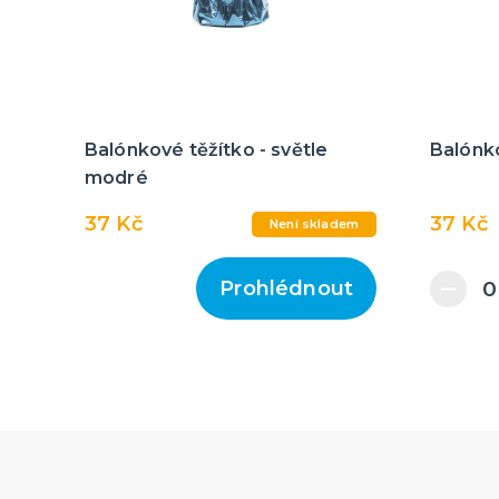
Balónkové těžítko - světle
Balónko
modré
37 Kč
37 Kč
Není skladem
Prohlédnout