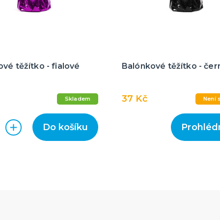
vé těžítko - fialové
Balónkové těžítko - čer
37 Kč
Skladem
Není 
Do košíku
Prohléd