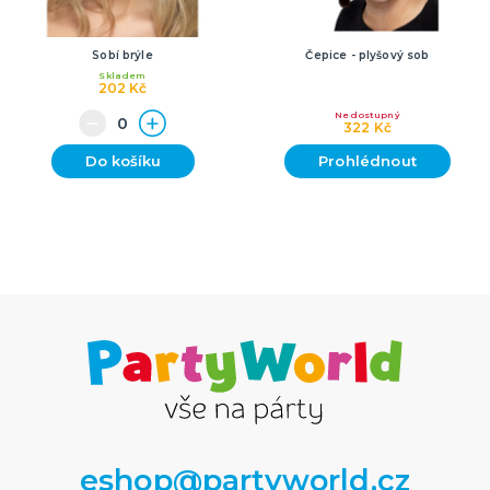
Sobí brýle
Čepice - plyšový sob
Skladem
202 Kč
Nedostupný
322 Kč
Do košíku
Prohlédnout
eshop@partyworld.cz