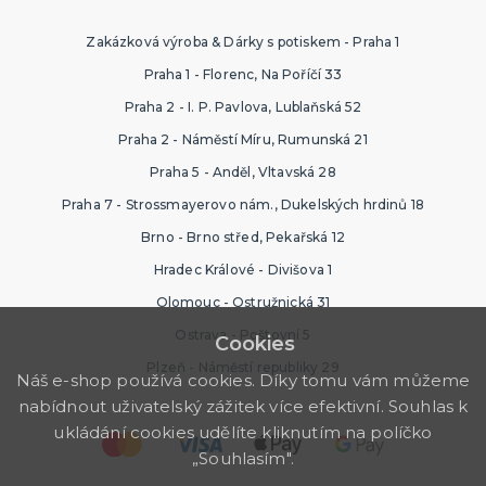
Zakázková výroba & Dárky s potiskem - Praha 1
Praha 1 - Florenc, Na Poříčí 33
Praha 2 - I. P. Pavlova, Lublaňská 52
Praha 2 - Náměstí Míru, Rumunská 21
Praha 5 - Anděl, Vltavská 28
Praha 7 - Strossmayerovo nám., Dukelských hrdinů 18
Brno - Brno střed, Pekařská 12
Hradec Králové - Divišova 1
Olomouc - Ostružnická 31
Ostrava - Poštovní 5
Cookies
Plzeň - Náměstí republiky 29
Náš e-shop používá cookies. Díky tomu vám můžeme
nabídnout uživatelský zážitek více efektivní. Souhlas k
ukládání cookies udělíte kliknutím na políčko
„Souhlasím".