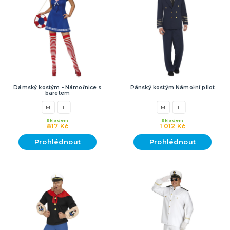
Dámský kostým - Námořnice s
Pánský kostým Námořní pilot
baretem
M
L
M
L
Skladem
Skladem
817 Kč
1 012 Kč
Prohlédnout
Prohlédnout