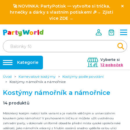
🚀 NOVINKA:
PartyPotisk
— vytvořte si trička,
hrnečky a dárky s vlastním potiskem! 🎉→
Zjisti
více ZDE
←
Vyberte si
Kategorie
12 poboček
Úvod
Karnevalové kostýmy
Kostýmy podle povolání
❤️ Rozlučky se svobodou ❤️
⭐ HVĚZDY PRODEJŮ A NOVINKY
Kostýmy námořník a námořnice
Novinka: Licencované produkty z pohádek a filmů
Dárky s potiskem
Kostýmy námořník a námořnice
🎨 POTISK NA MÍRU
🎭 SLAVÍME CELOROČNĚ
14
produktů
Nafukování balónků
Oktoberfest 19.9. - 4.10. 2026
Málokterý kostým nabízí tolik variant a je natolik vděčným a univerzálním
Halloween 2026
Půjčovna kostýmů
kouskem jako námořníci! V pruhovaném tričku si můžete užít uvolněnou
Mikuláš
zahradní party, v dokonalé uniformě obsadíte přední místa vysoké společenské
Výzdoba na klíč
Vánoce
Silvestr
Svatý Valentýn 14.2.
Masopust & karnevaly
Mezinárodní den žen (MDŽ) 8.3.
Den svatého Patrika 17.3.
Den učitelů 28.3.
Velikonoce 6.4.
Pálení čarodejnic 30.4.
1. máj svátek zamilovaných 1.5.
Den matek 10.5.
Den otců 21.6.
Konec školního roku 30.6.
DALŠÍ KATEGORIE
události, jako námořník vrácený z hlubin oceánů snadno vyděsíte celou ulici