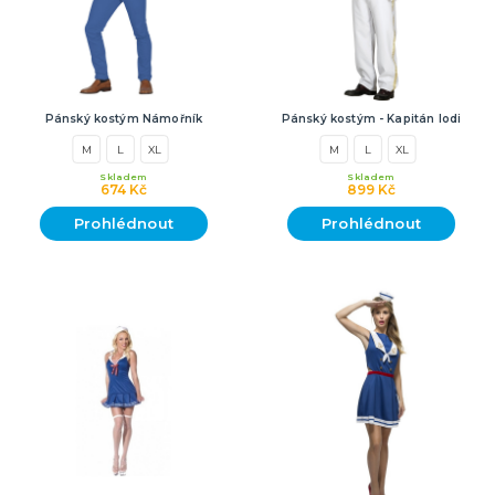
Pánský kostým Námořník
Pánský kostým - Kapitán lodi
M
L
XL
M
L
XL
Skladem
Skladem
674 Kč
899 Kč
Prohlédnout
Prohlédnout