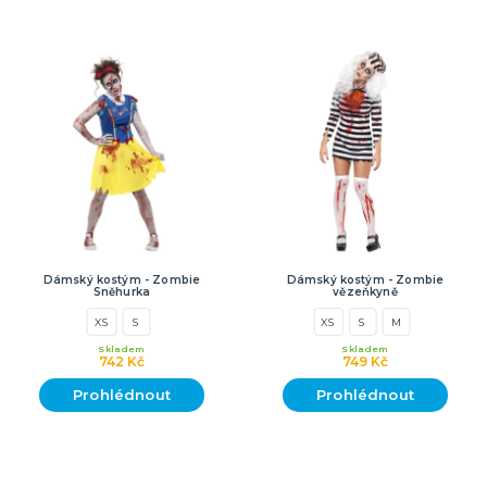
Dámský kostým - Zombie
Dámský kostým - Zombie
Sněhurka
vězeňkyně
XS
S
XS
S
M
Skladem
Skladem
742 Kč
749 Kč
Prohlédnout
Prohlédnout