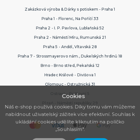
Zakázková výroba & Dárky s potiskem - Praha 1
Praha 1 - Florenc, Na Poříčí 33
Praha 2 - I. P. Pavlova, Lublaňská 52
Praha 2 - Náměstí Míru, Rumunská 21
Praha 5 - Anděl, Vltavská 28
Praha 7 - Strossmayerovo nám., Dukelských hrdinů 18
Brno - Brno střed, Pekařská 12
Hradec Králové - Divišova 1
Olomouc - Ostružnická 31
Ostrava - Poštovní 5
Cookies
Plzeň - Náměstí republiky 29
Náš e-shop používá cookies. Díky tomu vám můžeme
nabídnout uživatelský zážitek více efektivní. Souhlas k
ukládání cookies udělíte kliknutím na políčko
„Souhlasím".