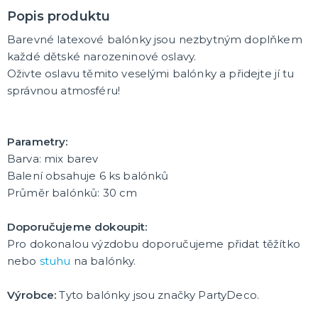
Popis produktu
🎈 PÁRTY A OSLAVY PODLE VÁS!
​Barevné latexové balónky jsou nezbytným doplňkem
Plesová sezóna
každé dětské narozeninové oslavy.
Maturitní plesy
Oživte oslavu těmito veselými balónky a přidejte jí tu
Baby shower, narození miminka
správnou atmosféru!​
Narozeninová oslava
Narozeninová jubilea
Výročí svatby
Párty a oslavy podle barev
Párty a oslavy dle typu
Dětská párty
Tematické dětské párty
Tématické párty
Tematické párty pro dospělé
DALŠÍ KATEGORIE
🌈 TEMATICKÉ OSLAVY
Parametry:
Oslavy podle barev
Párty sety
Barva: mix barev​
Pohádky a filmy
Balení obsahuje 6 ks balónků​
Fotbalová párty
Princeznovská a vílí párty
Dinosauří párty
Kočičí/psí párty
Vesmírná párty
Safari párty
Lesní párty
Pirátská párty
Divoký západ
Námořnická párty
Jednorožčí párty
Havajská párty
Moře a oceánská párty
Farmářská párty
Dopravní prostředky
DALŠÍ KATEGORIE
Průměr balónků: 30 cm​
CO JEŠTĚ U NÁS NAJDETE
Doporučujeme dokoupit:
Party piňaty
Pro dokonalou výzdobu doporučujeme přidat těžítko
Balení dárků
nebo
stuhu
na balónky.​
Nažehlovačky
Přáníčka
Nafukovačky
Žertovné předměty
Společenské, stolní hry
DALŠÍ KATEGORIE
Výrobce:
Tyto balónky jsou značky PartyDeco.​