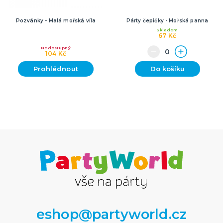
Pozvánky - Malá mořská víla
Párty čepičky - Mořská panna
Skladem
67 Kč
Nedostupný
104 Kč
Prohlédnout
Do košíku
eshop@partyworld.cz