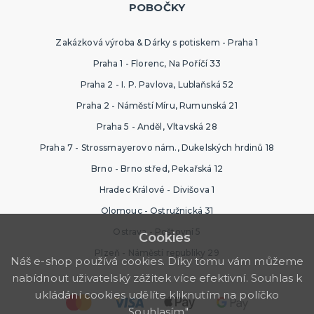
POBOČKY
Zakázková výroba & Dárky s potiskem - Praha 1
Praha 1 - Florenc, Na Poříčí 33
Praha 2 - I. P. Pavlova, Lublaňská 52
Praha 2 - Náměstí Míru, Rumunská 21
Praha 5 - Anděl, Vltavská 28
Praha 7 - Strossmayerovo nám., Dukelských hrdinů 18
Brno - Brno střed, Pekařská 12
Hradec Králové - Divišova 1
Olomouc - Ostružnická 31
Ostrava - Poštovní 5
Cookies
Plzeň - Náměstí republiky 29
Náš e-shop používá cookies. Díky tomu vám můžeme
nabídnout uživatelský zážitek více efektivní. Souhlas k
ukládání cookies udělíte kliknutím na políčko
„Souhlasím".