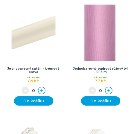
Jednobarevný satén - krémová
Jednobarevný pudrově růžový tyl
barva
- 0,15 m
Skladem
Skladem
89 Kč
37 Kč
Do košíku
Do košíku