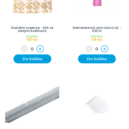
Svatební organza - bílá se
Jednobarevný sytě růžový tyl -
zlatými květinami
0,15 m
Skladem
Skladem
197 Kč
119 Kč
Do košíku
Do košíku