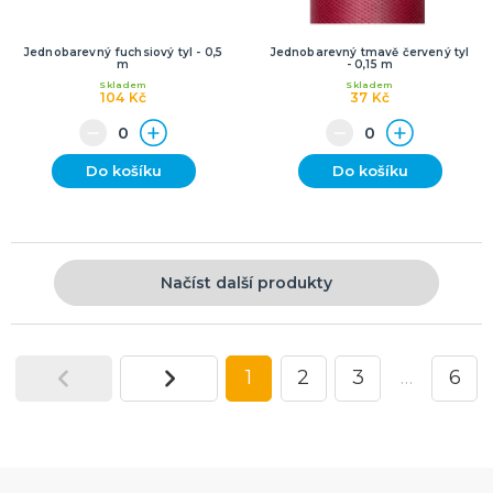
Jednobarevný fuchsiový tyl - 0,5
Jednobarevný tmavě červený tyl
m
- 0,15 m
Skladem
Skladem
104 Kč
37 Kč
Do košíku
Do košíku
Načíst další produkty
1
2
3
…
6