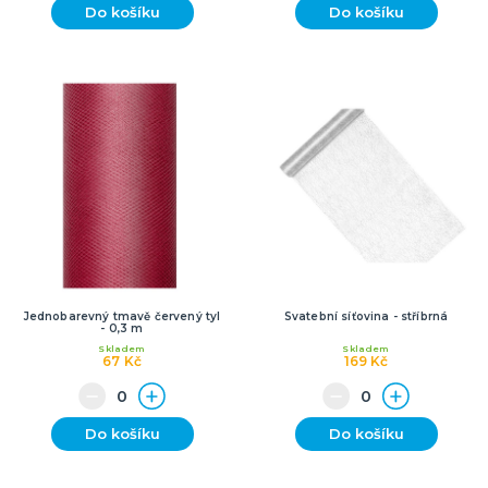
Do košíku
Do košíku
Jednobarevný tmavě červený tyl
Svatební síťovina - stříbrná
- 0,3 m
Skladem
Skladem
67 Kč
169 Kč
Do košíku
Do košíku