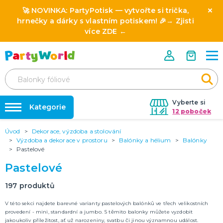
🚀 NOVINKA:
PartyPotisk
— vytvořte si trička,
hrnečky a dárky s vlastním potiskem! 🎉→
Zjisti
více ZDE
←
Vyberte si
Kategorie
12 poboček
Úvod
Dekorace, výzdoba a stolování
❤️ Rozlučky se svobodou ❤️
⭐ HVĚZDY PRODEJŮ A NOVINKY
Výzdoba a dekorace v prostoru
Balónky a hélium
Balónky
Novinka: Licencované produkty z pohádek a filmů
Pastelové
Dárky s potiskem
Pastelové
🎨 POTISK NA MÍRU
🎭 SLAVÍME CELOROČNĚ
Nafukování balónků
197
produktů
Oktoberfest 19.9. - 4.10. 2026
Halloween 2026
Půjčovna kostýmů
V této sekci najdete barevné varianty pastelových balónků ve třech velikostních
Mikuláš
provedení - mini, standardní a jumbo. S těmito balonky můžete vyzdobit
Výzdoba na klíč
Vánoce
Silvestr
Svatý Valentýn 14.2.
Masopust & karnevaly
Mezinárodní den žen (MDŽ) 8.3.
Den svatého Patrika 17.3.
Den učitelů 28.3.
Velikonoce 6.4.
Pálení čarodejnic 30.4.
1. máj svátek zamilovaných 1.5.
Den matek 10.5.
Den otců 21.6.
Konec školního roku 30.6.
DALŠÍ KATEGORIE
jakoukoliv příležitost, ať už narozeniny, svatbu či jinou významnou událost.