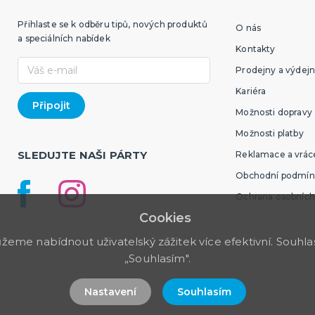
Přihlaste se k odběru tipů, nových produktů
O nás
a speciálních nabídek
Kontakty
Prodejny a výdejn
Kariéra
Možnosti dopravy
Možnosti platby
SLEDUJTE NAŠI PÁRTY
Reklamace a vráce
Obchodní podmín
Ochrana osobních
Cookies
me nabídnout uživatelský zážitek více efektivní. Souhlas 
„Souhlasím".
Nastavení
Souhlasím