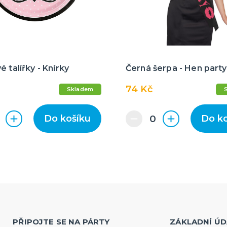
é talířky - Knírky
Černá šerpa - Hen party
74 Kč
Skladem
Do košíku
Do k
PŘIPOJTE SE NA PÁRTY
ZÁKLADNÍ ÚD