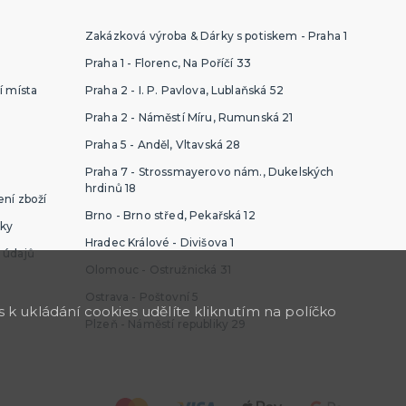
Zakázková výroba & Dárky s potiskem - Praha 1
Praha 1 - Florenc, Na Poříčí 33
í místa
Praha 2 - I. P. Pavlova, Lublaňská 52
Praha 2 - Náměstí Míru, Rumunská 21
Praha 5 - Anděl, Vltavská 28
Praha 7 - Strossmayerovo nám., Dukelských
hrdinů 18
ní zboží
Brno - Brno střed, Pekařská 12
ky
Hradec Králové - Divišova 1
 údajů
Olomouc - Ostružnická 31
Ostrava - Poštovní 5
k ukládání cookies udělíte kliknutím na políčko
Plzeň - Náměstí republiky 29