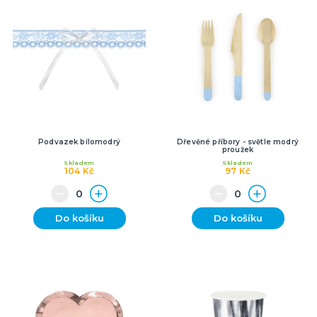
Podvazek bílomodrý
Dřevěné příbory - světle modrý
proužek
Skladem
Skladem
104 Kč
97 Kč
Do košíku
Do košíku