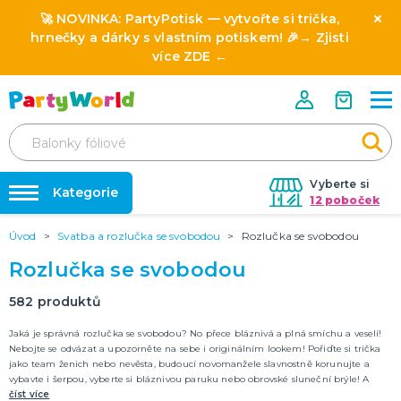
🚀 NOVINKA:
PartyPotisk
— vytvořte si trička,
hrnečky a dárky s vlastním potiskem! 🎉→
Zjisti
více ZDE
←
Vyberte si
Kategorie
12 poboček
Úvod
Svatba a rozlučka se svobodou
Rozlučka se svobodou
❤️ Rozlučky se svobodou ❤️
⭐ HVĚZDY PRODEJŮ A NOVINKY
Rozlučka se svobodou
Novinka: Licencované produkty z pohádek a filmů
Dárky s potiskem
🎨 POTISK NA MÍRU
582
produktů
🎭 SLAVÍME CELOROČNĚ
Nafukování balónků
Oktoberfest 19.9. - 4.10. 2026
Jaká je správná rozlučka se svobodou? No přece bláznivá a plná smíchu a veselí!
Nebojte se odvázat a upozorněte na sebe i originálním lookem! Pořiďte si trička
Halloween 2026
Půjčovna kostýmů
jako team ženich nebo nevěsta, budoucí novomanžele slavnostně korunujte a
Mikuláš
vybavte i šerpou, vyberte si bláznivou paruku nebo obrovské sluneční brýle! A
Výzdoba na klíč
Vánoce
Silvestr
Svatý Valentýn 14.2.
Masopust & karnevaly
Mezinárodní den žen (MDŽ) 8.3.
Den svatého Patrika 17.3.
Den učitelů 28.3.
Velikonoce 6.4.
Pálení čarodejnic 30.4.
1. máj svátek zamilovaných 1.5.
Den matek 10.5.
Den otců 21.6.
Konec školního roku 30.6.
DALŠÍ KATEGORIE
záležet si dejte i na výzdobě místa, kde budete slavit. Balonky, girlandy, vtipné
číst více