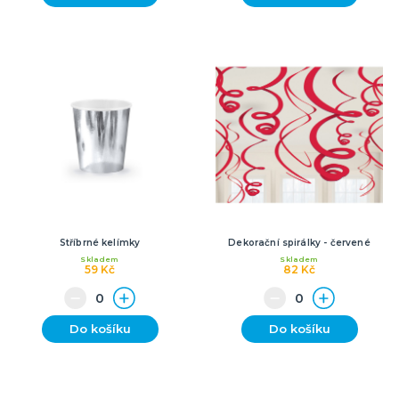
Stříbrné kelímky
Dekorační spirálky - červené
Skladem
Skladem
59 Kč
82 Kč
Do košíku
Do košíku