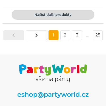
Načíst další produkty
1
2
3
…
25
eshop@partyworld.cz