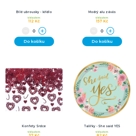
Bílé ubrousky - křídlo
Modrý alu závěs
Skladem
Skladem
112 Kč
157 Kč
Do košíku
Do košíku
Konfety Srdce
Talířky - She said YES
Skladem
Skladem
37 Kč
82 Kč