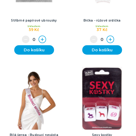
Stříbrné papírové ubrousky
Brčka - růžové srdíčka
Skladem
Skladem
59 Kč
37 Kč
Do košíku
Do košíku
Bílá šerpa - Budoucí nevěsta
Sexy kostky