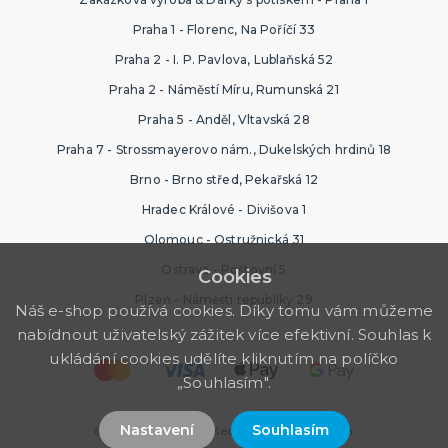
Praha 1 - Florenc, Na Poříčí 33
Praha 2 - I. P. Pavlova, Lublaňská 52
Praha 2 - Náměstí Míru, Rumunská 21
Praha 5 - Anděl, Vltavská 28
Praha 7 - Strossmayerovo nám., Dukelských hrdinů 18
Brno - Brno střed, Pekařská 12
Hradec Králové - Divišova 1
Olomouc - Ostružnická 31
Ostrava - Poštovní 5
Cookies
Plzeň - Náměstí republiky 29
Náš e-shop používá cookies. Díky tomu vám můžeme
nabídnout uživatelský zážitek více efektivní. Souhlas k
ukládání cookies udělíte kliknutím na políčko
„Souhlasím".
Nastavení
Souhlasím
© 2026 PartyWorld. Všechna práva vyhrazena.