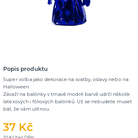
Oblečení a doplňky
Do domácnosti
Dárky podle témat
Dárky podle události
Dárky pro
DALŠÍ KATEGORIE
DEKORACE, VÝZDOBA A STOLOVÁNÍ
Výzdoba a dekorace v prostoru
Stolování a dekorace
EKO produkty
Dřevěné produkty
Ostatní dekorace
DALŠÍ KATEGORIE
Popis produktu
PÁRTY DOPLŇKY
Super volba jako dekorace na svatby, oslavy nebo na
Piňaty
Halloween.
Konfety a serpentiny
Závaží na balónky v tmavě modré barvě udrží několik
Párty sety
latexových i fóliových balónků. Už se nebudete muset
Svíčky a dekorace dortu
Frkačky
Párty čepičky a čelenky
Šerpy
Pozvánky
Bublifuky
Lightsticky
Nažehlovačky
Fotokoutek - rekvizity
DALŠÍ KATEGORIE
bát, že vám ulítnou.
SVATBA A ROZLUČKA SE SVOBODOU
37 Kč
Svatba
Rozlučka se svobodou
30 Kč bez DPH