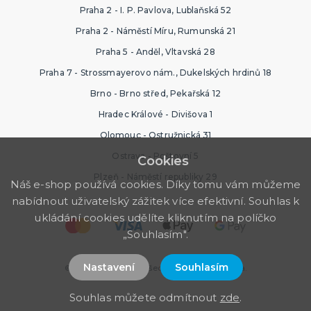
Praha 2 - I. P. Pavlova, Lublaňská 52
Praha 2 - Náměstí Míru, Rumunská 21
Praha 5 - Anděl, Vltavská 28
Praha 7 - Strossmayerovo nám., Dukelských hrdinů 18
Brno - Brno střed, Pekařská 12
Hradec Králové - Divišova 1
Olomouc - Ostružnická 31
Ostrava - Poštovní 5
Cookies
Plzeň - Náměstí republiky 29
Náš e-shop používá cookies. Díky tomu vám můžeme
nabídnout uživatelský zážitek více efektivní. Souhlas k
ukládání cookies udělíte kliknutím na políčko
„Souhlasím".
Nastavení
Souhlasím
© 2026 PartyWorld. Všechna práva vyhrazena.
Souhlas můžete odmítnout
zde
.