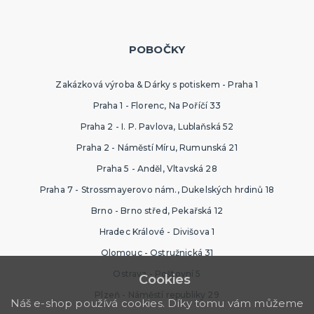
POBOČKY
Zakázková výroba & Dárky s potiskem - Praha 1
Praha 1 - Florenc, Na Poříčí 33
Praha 2 - I. P. Pavlova, Lublaňská 52
Praha 2 - Náměstí Míru, Rumunská 21
Praha 5 - Anděl, Vltavská 28
Praha 7 - Strossmayerovo nám., Dukelských hrdinů 18
Brno - Brno střed, Pekařská 12
Hradec Králové - Divišova 1
Olomouc - Ostružnická 31
Ostrava - Poštovní 5
Cookies
Plzeň - Náměstí republiky 29
Náš e-shop používá cookies. Díky tomu vám můžeme