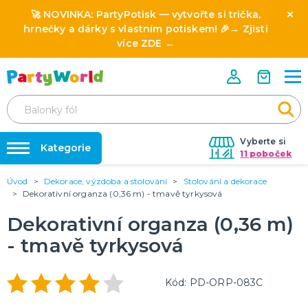
🚀 NOVINKA:
PartyPotisk
— vytvořte si trička,
hrnečky a dárky s vlastním potiskem! 🎉→
Zjisti
více ZDE
←
Vyberte si
Kategorie
11 poboček
Úvod
Dekorace, výzdoba a stolování
Stolování a dekorace
❤️ Rozlučky se svobodou ❤️
⭐ HVĚZDY PRODEJŮ A NOVINKY
Dekorativní organza (0,36 m) - tmavě tyrkysová
Novinka: Licencované produkty z pohádek a filmů
Dárky s potiskem
Dekorativní organza (0,36 m)
🎨 POTISK NA MÍRU
- tmavě tyrkysová
🎭 SLAVÍME CELOROČNĚ
Nafukování balónků
Oktoberfest 19.9. - 4.10. 2026
Halloween 2026
Půjčovna kostýmů
Kód: PD-ORP-083C
Mikuláš
Výzdoba na klíč
Vánoce
Silvestr
Svatý Valentýn 14.2.
Masopust & karnevaly
Mezinárodní den žen (MDŽ) 8.3.
Den svatého Patrika 17.3.
Den učitelů 28.3.
Velikonoce 6.4.
Pálení čarodejnic 30.4.
1. máj svátek zamilovaných 1.5.
Den matek 10.5.
Den otců 21.6.
Konec školního roku 30.6.
DALŠÍ KATEGORIE