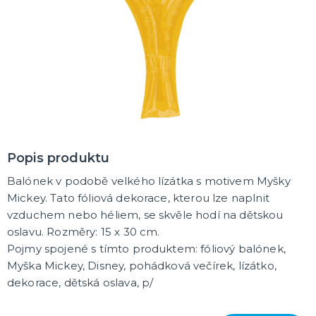
Oblečení a doplňky
Do domácnosti
Dárky podle témat
Dárky podle události
Dárky pro
DALŠÍ KATEGORIE
DEKORACE, VÝZDOBA A STOLOVÁNÍ
Výzdoba a dekorace v prostoru
Stolování a dekorace
EKO produkty
Dřevěné produkty
Ostatní dekorace
DALŠÍ KATEGORIE
Popis produktu
PÁRTY DOPLŇKY
Balónek v podobě velkého lízátka s motivem Myšky
Piňaty
Mickey. Tato fóliová dekorace, kterou lze naplnit
Konfety a serpentiny
vzduchem nebo héliem, se skvěle hodí na dětskou
Párty sety
oslavu. Rozměry: 15 x 30 cm.
Svíčky a dekorace dortu
Frkačky
Párty čepičky a čelenky
Šerpy
Pozvánky
Bublifuky
Lightsticky
Nažehlovačky
Fotokoutek - rekvizity
DALŠÍ KATEGORIE
Pojmy spojené s tímto produktem: fóliový balónek,
Myška Mickey, Disney, pohádková večírek, lízátko,
SVATBA A ROZLUČKA SE SVOBODOU
dekorace, dětská oslava, p/
Svatba
Rozlučka se svobodou