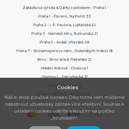
Zakázková výroba & Dárky s potiskem - Praha 1
Praha 1 - Florenc, Na Poříčí 33
Praha 2 - I. P. Pavlova, Lublaňská 52
Praha 2 - Náměstí Míru, Rumunská 21
Praha 5 - Anděl, Vltavská 28
Praha 7 - Strossmayerovo nám., Dukelských hrdinů 18
Brno - Brno střed, Pekařská 12
Hradec Králové - Divišova 1
Olomouc - Ostružnická 31
Ostrava - Poštovní 5
Cookies
Plzeň - Náměstí republiky 29
Náš e-shop používá cookies. Díky tomu vám můžeme
nabídnout uživatelský zážitek více efektivní. Souhlas k
ukládání cookies udělíte kliknutím na políčko
„Souhlasím".