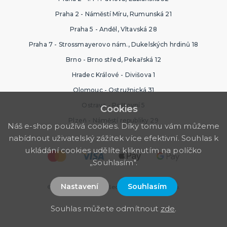
Praha 2 - Náměstí Míru, Rumunská 21
Praha 5 - Anděl, Vltavská 28
Praha 7 - Strossmayerovo nám., Dukelských hrdinů 18
Brno - Brno střed, Pekařská 12
Hradec Králové - Divišova 1
Olomouc - Ostružnická 31
Ostrava - Poštovní 5
Cookies
Plzeň - Náměstí republiky 29
Náš e-shop používá cookies. Díky tomu vám můžeme
nabídnout uživatelský zážitek více efektivní. Souhlas k
ukládání cookies udělíte kliknutím na políčko
„Souhlasím".
Nastavení
Souhlasím
© 2026 PartyWorld. Všechna práva vyhrazena.
Souhlas můžete odmítnout
zde
.