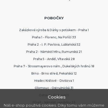
POBOČKY
Zakázková výroba & Dárky s potiskem - Praha 1
Praha 1 - Florenc, Na Poříčí 33
Praha 2 - I. P. Pavlova, Lublaňská 52
Praha 2 - Náměstí Míru, Rumunská 21
Praha 5 - Anděl, Vltavská 28
Praha 7 - Strossmayerovo nám., Dukelských hrdinů 18
Brno - Brno střed, Pekařská 12
Hradec Králové - Divišova 1
Olomouc - Ostružnická 31
Ostrava - Poštovní 5
Cookies
Plzeň - Náměstí republiky 29
Náš e-shop používá cookies. Díky tomu vám můžeme