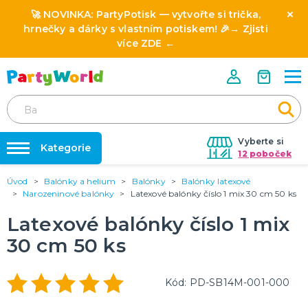
🚀 NOVINKA:
PartyPotisk
— vytvořte si trička,
hrnečky a dárky s vlastním potiskem! 🎉→
Zjisti
více ZDE
←
Vyberte si
Kategorie
12 poboček
Úvod
Balónky a helium
Balónky
Balónky latexové
❤️ Rozlučky se svobodou ❤️
⭐ HVĚZDY PRODEJŮ A NOVINKY
Narozeninové balónky
Latexové balónky číslo 1 mix 30 cm 50 ks
Novinka: Licencované produkty z pohádek a filmů
Dárky s potiskem
Latexové balónky číslo 1 mix
🎨 POTISK NA MÍRU
30 cm 50 ks
🎭 SLAVÍME CELOROČNĚ
Nafukování balónků
Oktoberfest 19.9. - 4.10. 2026
Halloween 2026
Půjčovna kostýmů
Kód: PD-SB14M-001-000
Mikuláš
Výzdoba na klíč
Vánoce
Silvestr
Svatý Valentýn 14.2.
Masopust & karnevaly
Mezinárodní den žen (MDŽ) 8.3.
Den svatého Patrika 17.3.
Den učitelů 28.3.
Velikonoce 6.4.
Pálení čarodejnic 30.4.
1. máj svátek zamilovaných 1.5.
Den matek 10.5.
Den otců 21.6.
Konec školního roku 30.6.
DALŠÍ KATEGORIE