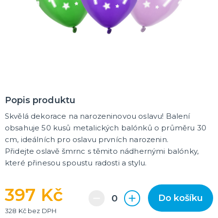
Oblečení a doplňky
Do domácnosti
Dárky podle témat
Dárky podle události
Dárky pro
DALŠÍ KATEGORIE
DEKORACE, VÝZDOBA A STOLOVÁNÍ
Výzdoba a dekorace v prostoru
Stolování a dekorace
EKO produkty
Popis produktu
Dřevěné produkty
Ostatní dekorace
DALŠÍ KATEGORIE
Skvělá dekorace na narozeninovou oslavu! Balení
PÁRTY DOPLŇKY
obsahuje 50 kusů metalických balónků o průměru 30
Piňaty
cm, ideálních pro oslavu prvních narozenin.
Konfety a serpentiny
Přidejte oslavě šmrnc s těmito nádhernými balónky,
Párty sety
které přinesou spoustu radosti a stylu.
Svíčky a dekorace dortu
Frkačky
Párty čepičky a čelenky
Šerpy
Pozvánky
Bublifuky
Lightsticky
Nažehlovačky
Fotokoutek - rekvizity
DALŠÍ KATEGORIE
397 Kč
SVATBA A ROZLUČKA SE SVOBODOU
Do košíku
Svatba
328 Kč bez DPH
Rozlučka se svobodou