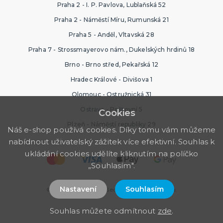
Praha 2 - I. P. Pavlova, Lublaňská 52
Praha 2 - Náměstí Míru, Rumunská 21
Praha 5 - Anděl, Vltavská 28
Praha 7 - Strossmayerovo nám., Dukelských hrdinů 18
Brno - Brno střed, Pekařská 12
Hradec Králové - Divišova 1
Olomouc - Ostružnická 31
Ostrava - Poštovní 5
Cookies
Plzeň - Náměstí republiky 29
Náš e-shop používá cookies. Díky tomu vám můžeme
nabídnout uživatelský zážitek více efektivní. Souhlas k
ukládání cookies udělíte kliknutím na políčko
„Souhlasím".
Nastavení
Souhlasím
© 2026 PartyWorld. Všechna práva vyhrazena.
Souhlas můžete odmítnout
zde
.