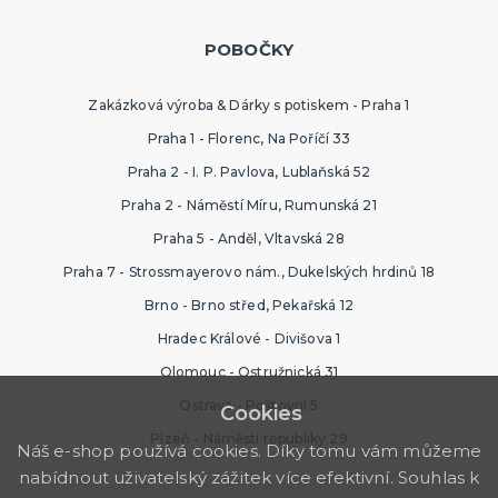
POBOČKY
Zakázková výroba & Dárky s potiskem - Praha 1
Praha 1 - Florenc, Na Poříčí 33
Praha 2 - I. P. Pavlova, Lublaňská 52
Praha 2 - Náměstí Míru, Rumunská 21
Praha 5 - Anděl, Vltavská 28
Praha 7 - Strossmayerovo nám., Dukelských hrdinů 18
Brno - Brno střed, Pekařská 12
Hradec Králové - Divišova 1
Olomouc - Ostružnická 31
Ostrava - Poštovní 5
Cookies
Plzeň - Náměstí republiky 29
Náš e-shop používá cookies. Díky tomu vám můžeme
nabídnout uživatelský zážitek více efektivní. Souhlas k