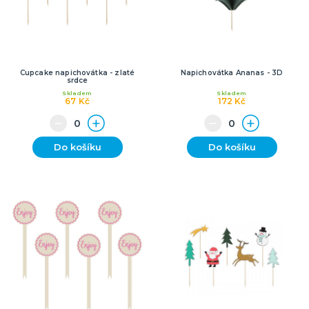
Cupcake napichovátka - zlaté
Napichovátka Ananas - 3D
srdce
Skladem
Skladem
67 Kč
172 Kč
Do košíku
Do košíku