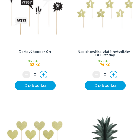
Dortový topper Grr
Napichovátka zlaté hvězdičky -
1st Birthday
Skladem
Skladem
52 Kč
74 Kč
Do košíku
Do košíku