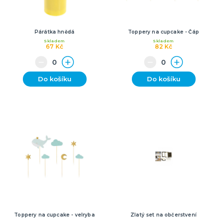
Párátka hnědá
Toppery na cupcake - Čáp
Skladem
Skladem
67 Kč
82 Kč
Do košíku
Do košíku
Toppery na cupcake - velryba
Zlatý set na občerstvení