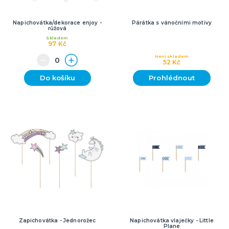
Napichovátka/dekorace enjoy -
Párátka s vánočními motivy
růžová
Skladem
97 Kč
Není skladem
52 Kč
Do košíku
Prohlédnout
Zapichovátka - Jednorožec
Napichovátka vlaječky - Little
Plane