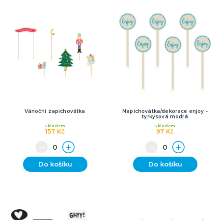
Vánoční zapichovátka
Napichovátka/dekorace enjoy -
tyrkysová modrá
Skladem
Skladem
157 Kč
97 Kč
Do košíku
Do košíku