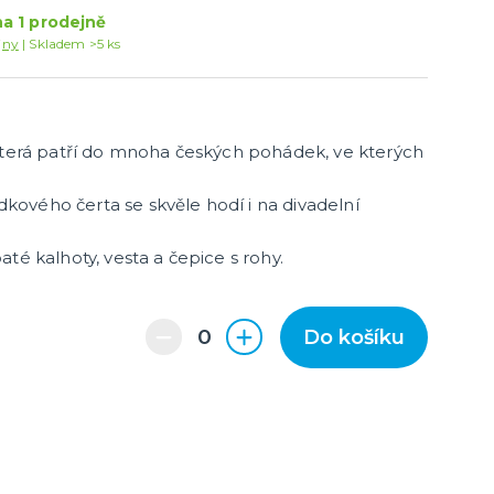
Konfety a serpentiny
a 1 prodejně
Párty sety
jny
Skladem >5 ks
další kategorie
Svíčky a dekorace dortu
Frkačky
Párty čepičky a čelenky
Šerpy
Pozvánky
Bublifuky
Lightsticky
Nažehlovačky
Fotokoutek - rekvizity
Co ještě u nás najdete
 která patří do mnoha českých pohádek, ve kterých
Party piňaty
Balení dárků
ového čerta se skvěle hodí i na divadelní
Nažehlovačky
další kategorie
Přáníčka
Nafukovačky
Žertovné předměty
Společenské, stolní hry
té kalhoty, vesta a čepice s rohy.
Do košíku