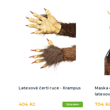
Latexové čertí ruce - Krampus
Maska 
latexo
404 Kč
704 K
Skladem