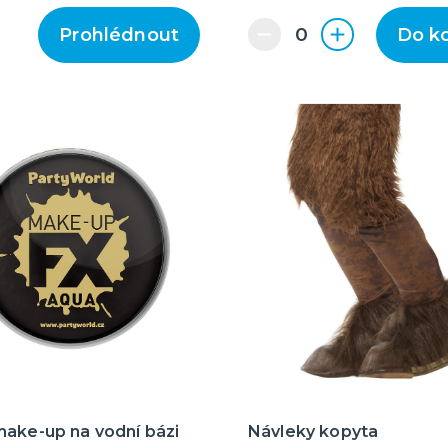
Prohlédnout
Do k
make-up na vodní bázi
Návleky kopyta