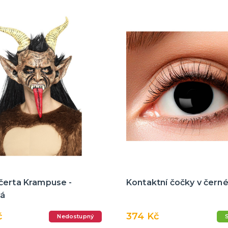
čerta Krampuse -
Kontaktní čočky v čern
vá
č
374 Kč
Nedostupný