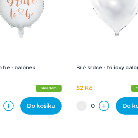
o be - balónek
Bílé srdce - fóliový bal
52 Kč
Skladem
Do košíku
Do k