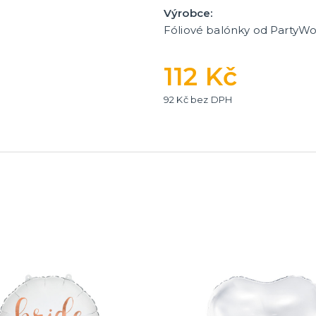
Výrobce:
Fóliové balónky od PartyWo
112 Kč
92 Kč bez DPH