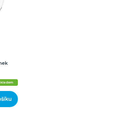
ónek
Skladem
ošíku