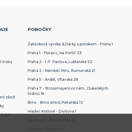
AJE
POBOČKY
Zakázková výroba & Dárky s potiskem - Praha 1
Praha 1 - Florenc, Na Poříčí 33
í místa
Praha 2 - I. P. Pavlova, Lublaňská 52
Praha 2 - Náměstí Míru, Rumunská 21
Praha 5 - Anděl, Vltavská 28
Praha 7 - Strossmayerovo nám., Dukelských
hrdinů 18
ní zboží
Brno - Brno střed, Pekařská 12
ky
Hradec Králové - Divišova 1
 údajů
Olomouc - Ostružnická 31
Ostrava - Poštovní 5