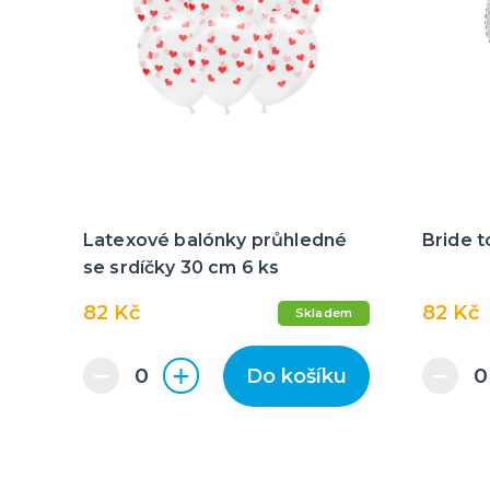
Latexové balónky průhledné
Bride t
se srdíčky 30 cm 6 ks
82 Kč
82 Kč
Skladem
Do košíku