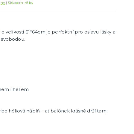
Konfety a serpentiny
jny
Skladem >5 ks
Párty sety
další kategorie
Svíčky a dekorace dortu
Frkačky
Párty čepičky a čelenky
Šerpy
Pozvánky
Bublifuky
Lightsticky
Nažehlovačky
Fotokoutek - rekvizity
 o velikosti 61*64cm je perfektní pro oslavu lásky a
Co ještě u nás najdete
e svobodou.
Party piňaty
Balení dárků
Nažehlovačky
další kategorie
Přáníčka
Nafukovačky
Žertovné předměty
Společenské, stolní hry
hem i héliem
bo héliová náplň – ať balónek krásně drží tam,