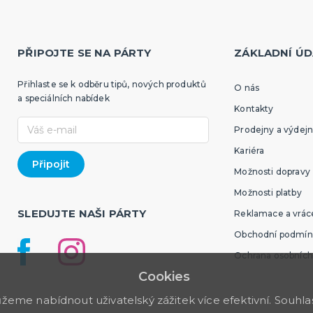
PŘIPOJTE SE NA PÁRTY
ZÁKLADNÍ ÚD
Přihlaste se k odběru tipů, nových produktů
O nás
a speciálních nabídek
Kontakty
Prodejny a výdejn
Kariéra
Možnosti dopravy
Možnosti platby
SLEDUJTE NAŠI PÁRTY
Reklamace a vráce
Obchodní podmín
Ochrana osobních
Cookies
me nabídnout uživatelský zážitek více efektivní. Souhlas 