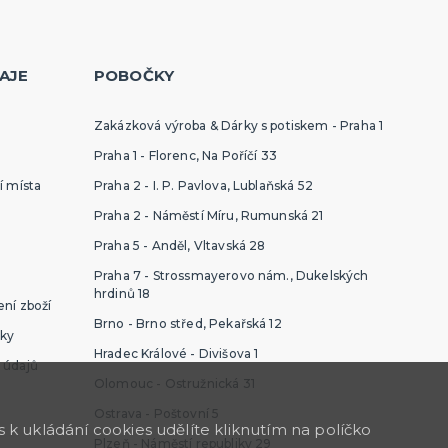
AJE
POBOČKY
Zakázková výroba & Dárky s potiskem - Praha 1
Praha 1 - Florenc, Na Poříčí 33
í místa
Praha 2 - I. P. Pavlova, Lublaňská 52
Praha 2 - Náměstí Míru, Rumunská 21
Praha 5 - Anděl, Vltavská 28
Praha 7 - Strossmayerovo nám., Dukelských
hrdinů 18
ní zboží
Brno - Brno střed, Pekařská 12
ky
Hradec Králové - Divišova 1
 údajů
Olomouc - Ostružnická 31
Ostrava - Poštovní 5
k ukládání cookies udělíte kliknutím na políčko
Plzeň - Náměstí republiky 29