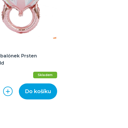
 balónek Prsten
ld
Skladem
Do košíku