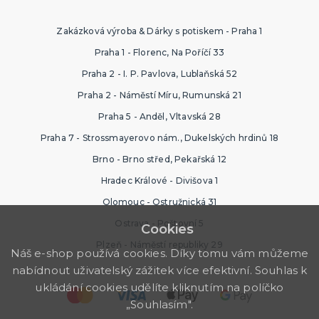
Zakázková výroba & Dárky s potiskem - Praha 1
Praha 1 - Florenc, Na Poříčí 33
Praha 2 - I. P. Pavlova, Lublaňská 52
Praha 2 - Náměstí Míru, Rumunská 21
Praha 5 - Anděl, Vltavská 28
Praha 7 - Strossmayerovo nám., Dukelských hrdinů 18
Brno - Brno střed, Pekařská 12
Hradec Králové - Divišova 1
Olomouc - Ostružnická 31
Ostrava - Poštovní 5
Cookies
Plzeň - Náměstí republiky 29
Náš e-shop používá cookies. Díky tomu vám můžeme
nabídnout uživatelský zážitek více efektivní. Souhlas k
ukládání cookies udělíte kliknutím na políčko
„Souhlasím".