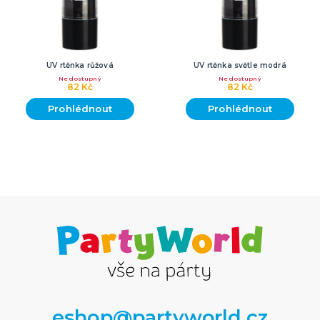
UV rtěnka růžová
UV rtěnka světle modrá
Nedostupný
Nedostupný
82 Kč
82 Kč
Prohlédnout
Prohlédnout
eshop@partyworld.cz