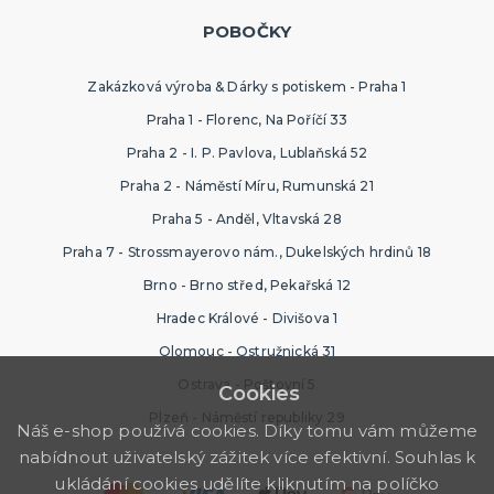
POBOČKY
Zakázková výroba & Dárky s potiskem - Praha 1
Praha 1 - Florenc, Na Poříčí 33
Praha 2 - I. P. Pavlova, Lublaňská 52
Praha 2 - Náměstí Míru, Rumunská 21
Praha 5 - Anděl, Vltavská 28
Praha 7 - Strossmayerovo nám., Dukelských hrdinů 18
Brno - Brno střed, Pekařská 12
Hradec Králové - Divišova 1
Olomouc - Ostružnická 31
Ostrava - Poštovní 5
Cookies
Plzeň - Náměstí republiky 29
Náš e-shop používá cookies. Díky tomu vám můžeme
nabídnout uživatelský zážitek více efektivní. Souhlas k
ukládání cookies udělíte kliknutím na políčko