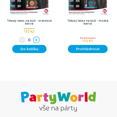
Tekutý latex na kůži - oranžová
Tekutý latex na kůži - modrá
barva
barva
Skladem
172 Kč
Nedostupný
172 Kč
Do košíku
Prohlédnout