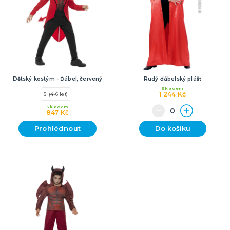
Dětský kostým - Ďábel, červený
Rudý ďábelský plášť
Skladem
1 244 Kč
S (4-6 let)
Skladem
847 Kč
Prohlédnout
Do košíku