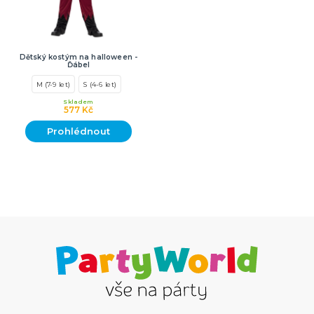
Dětský kostým na halloween -
Ďábel
M (7-9 let)
S (4-6 let)
Skladem
577 Kč
Prohlédnout