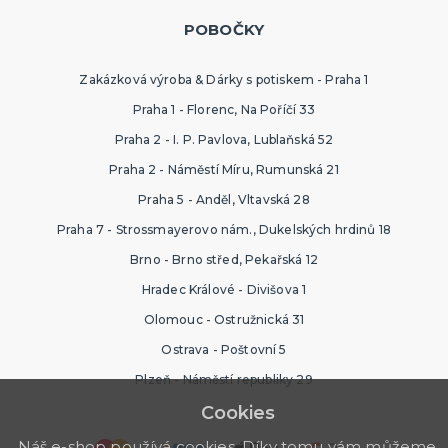
POBOČKY
Zakázková výroba & Dárky s potiskem - Praha 1
Praha 1 - Florenc, Na Poříčí 33
Praha 2 - I. P. Pavlova, Lublaňská 52
Praha 2 - Náměstí Míru, Rumunská 21
Praha 5 - Anděl, Vltavská 28
Praha 7 - Strossmayerovo nám., Dukelských hrdinů 18
Brno - Brno střed, Pekařská 12
Hradec Králové - Divišova 1
Olomouc - Ostružnická 31
Ostrava - Poštovní 5
Plzeň - Náměstí republiky 29
Cookies
Náš e-shop používá cookies. Díky tomu vám můžeme