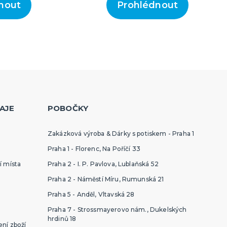
nout
Prohlédnout
AJE
POBOČKY
Zakázková výroba & Dárky s potiskem - Praha 1
Praha 1 - Florenc, Na Poříčí 33
í místa
Praha 2 - I. P. Pavlova, Lublaňská 52
Praha 2 - Náměstí Míru, Rumunská 21
Praha 5 - Anděl, Vltavská 28
Praha 7 - Strossmayerovo nám., Dukelských
hrdinů 18
ní zboží