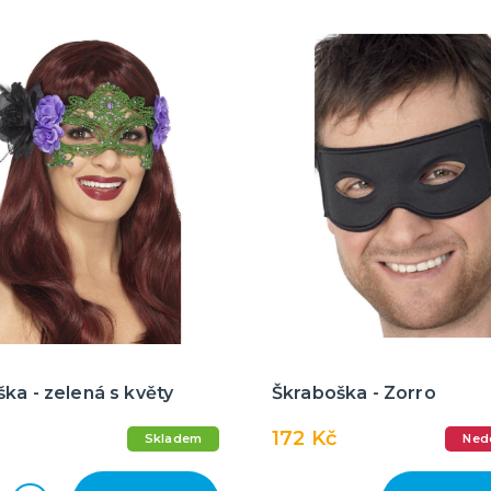
ka - zelená s květy
Škraboška - Zorro
172 Kč
Skladem
Ned