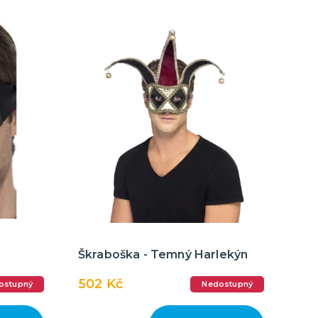
Škraboška - Temný Harlekýn
502 Kč
ostupný
Nedostupný