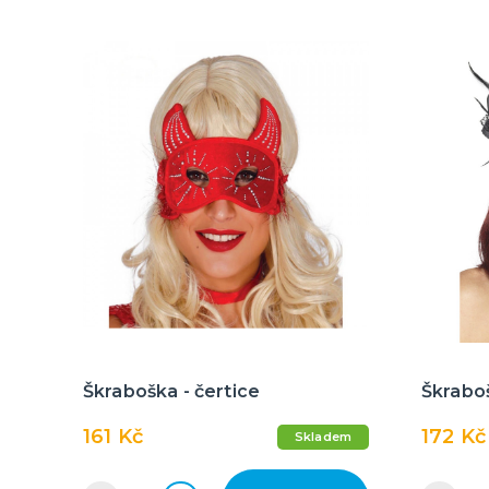
Škraboška - čertice
Škraboš
161 Kč
172 Kč
Skladem