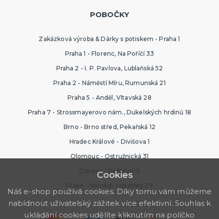
POBOČKY
Zakázková výroba & Dárky s potiskem - Praha 1
Praha 1 - Florenc, Na Poříčí 33
Praha 2 - I. P. Pavlova, Lublaňská 52
Praha 2 - Náměstí Míru, Rumunská 21
Praha 5 - Anděl, Vltavská 28
Praha 7 - Strossmayerovo nám., Dukelských hrdinů 18
Brno - Brno střed, Pekařská 12
Hradec Králové - Divišova 1
Olomouc - Ostružnická 31
Ostrava - Poštovní 5
Cookies
Plzeň - Náměstí republiky 29
Náš e-shop používá cookies. Díky tomu vám můžeme
nabídnout uživatelský zážitek více efektivní. Souhlas k
ukládání cookies udělíte kliknutím na políčko