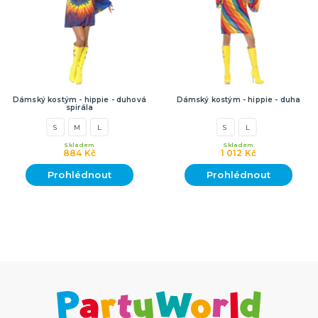
Dámský kostým - hippie - duhová
Dámský kostým - hippie - duha
spirála
S
M
L
S
L
Skladem
Skladem
884 Kč
1 012 Kč
Prohlédnout
Prohlédnout