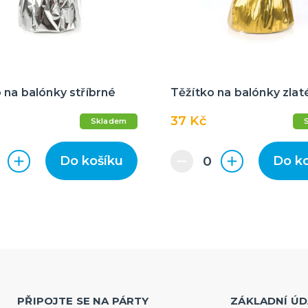
 na balónky stříbrné
Těžítko na balónky zlat
37 Kč
Skladem
Do košíku
Do k
PŘIPOJTE SE NA PÁRTY
ZÁKLADNÍ ÚD