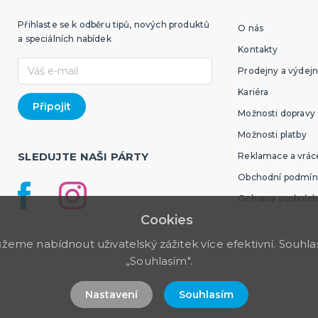
Přihlaste se k odběru tipů, nových produktů
O nás
a speciálních nabídek
Kontakty
Prodejny a výdejn
Kariéra
Možnosti dopravy
Možnosti platby
SLEDUJTE NAŠI PÁRTY
Reklamace a vráce
Obchodní podmín
Ochrana osobních
Cookies
me nabídnout uživatelský zážitek více efektivní. Souhlas 
„Souhlasím".
Nastavení
Souhlasím