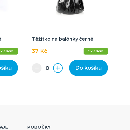
é
Těžítko na balónky černé
37 Kč
Skladem
Skladem
ošíku
Do košíku
AJE
POBOČKY