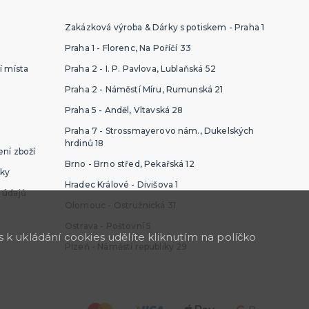
Zakázková výroba & Dárky s potiskem - Praha 1
Praha 1 - Florenc, Na Poříčí 33
í místa
Praha 2 - I. P. Pavlova, Lublaňská 52
Praha 2 - Náměstí Míru, Rumunská 21
Praha 5 - Anděl, Vltavská 28
Praha 7 - Strossmayerovo nám., Dukelských
hrdinů 18
ní zboží
Brno - Brno střed, Pekařská 12
ky
Hradec Králové - Divišova 1
 údajů
Olomouc - Ostružnická 31
Ostrava - Poštovní 5
k ukládání cookies udělíte kliknutím na políčko
Plzeň - Náměstí republiky 29