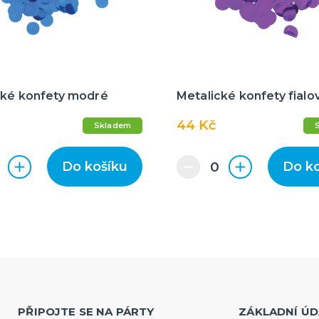
cké konfety modré
Metalické konfety fialo
44 Kč
Skladem
Do košíku
Do k
PŘIPOJTE SE NA PÁRTY
ZÁKLADNÍ ÚD