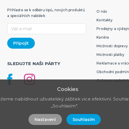
Přihlaste se k odběru tipů, nových produktů
O nás
a speciálních nabídek
Kontakty
Prodejny a výdejn
Kariéra
Možnosti dopravy
Možnosti platby
SLEDUJTE NAŠI PÁRTY
Reklamace a vráce
Obchodní podmín
Ochrana osobních
Cookies
me nabídnout uživatelský zážitek více efektivní. Souhlas 
„Souhlasím".
Nastavení
Souhlasím