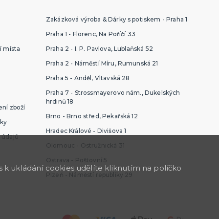
Zakázková výroba & Dárky s potiskem - Praha 1
Praha 1 - Florenc, Na Poříčí 33
í místa
Praha 2 - I. P. Pavlova, Lublaňská 52
Praha 2 - Náměstí Míru, Rumunská 21
Praha 5 - Anděl, Vltavská 28
Praha 7 - Strossmayerovo nám., Dukelských
hrdinů 18
ní zboží
Brno - Brno střed, Pekařská 12
ky
Hradec Králové - Divišova 1
 údajů
Olomouc - Ostružnická 31
Ostrava - Poštovní 5
k ukládání cookies udělíte kliknutím na políčko
Plzeň - Náměstí republiky 29