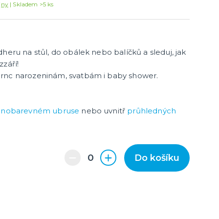
Konfety a serpentiny
jny
Skladem >5 ks
Párty sety
další kategorie
Svíčky a dekorace dortu
Frkačky
Párty čepičky a čelenky
Šerpy
Pozvánky
Bublifuky
Lightsticky
Nažehlovačky
Fotokoutek - rekvizity
heru na stůl, do obálek nebo balíčků a sleduj, jak
Co ještě u nás najdete
zzáří!
rnc narozeninám, svatbám i baby shower.
Party piňaty
Balení dárků
Nažehlovačky
dnobarevném ubruse
nebo uvnitř
průhledných
další kategorie
Přáníčka
Nafukovačky
Žertovné předměty
Společenské, stolní hry
Do košíku