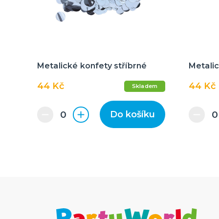
Metalické konfety stříbrné
Metali
44 Kč
44 Kč
Skladem
Do košíku