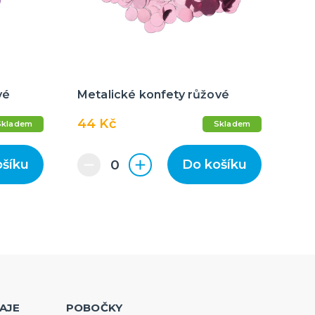
vé
Metalické konfety růžové
44 Kč
Skladem
Skladem
ošíku
Do košíku
AJE
POBOČKY