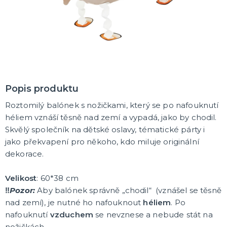
Oblečení a doplňky
Do domácnosti
Dárky podle témat
Dárky podle události
Dárky pro
DALŠÍ KATEGORIE
DEKORACE, VÝZDOBA A STOLOVÁNÍ
Výzdoba a dekorace v prostoru
Stolování a dekorace
Popis produktu
EKO produkty
Roztomilý balónek s nožičkami, který se po nafouknutí
Dřevěné produkty
Ostatní dekorace
DALŠÍ KATEGORIE
héliem vznáší těsně nad zemí a vypadá, jako by chodil.
PÁRTY DOPLŇKY
Skvělý společník na dětské oslavy, tématické párty i
Piňaty
jako překvapení pro někoho, kdo miluje originální
Konfety a serpentiny
dekorace.
Párty sety
Svíčky a dekorace dortu
Frkačky
Párty čepičky a čelenky
Šerpy
Pozvánky
Bublifuky
Lightsticky
Nažehlovačky
Fotokoutek - rekvizity
DALŠÍ KATEGORIE
Velikost
: 60*38 cm
‼️
Pozor:
Aby balónek správně „chodil“ (vznášel se těsně
SVATBA A ROZLUČKA SE SVOBODOU
nad zemí), je nutné ho nafouknout
héliem
. Po
Svatba
nafouknutí
vzduchem
se nevznese a nebude stát na
Rozlučka se svobodou
nožičkách.