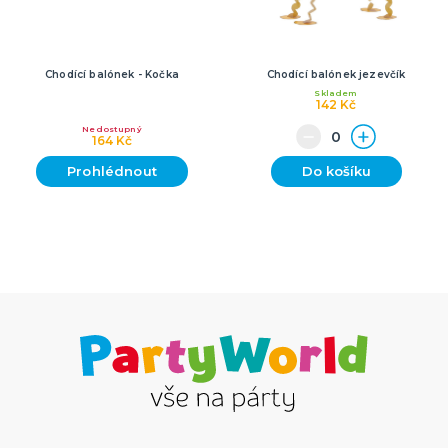
Chodící balónek - Kočka
Chodící balónek jezevčík
Skladem
142 Kč
Nedostupný
164 Kč
Prohlédnout
Do košíku