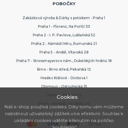
POBOČKY
Zakázková výroba & Dárky s potiskem - Praha 1
Praha 1 - Florenc, Na Poříčí 33
Praha 2 - I. P. Pavlova, Lublaňská 52
Praha 2 - Náměstí Míru, Rumunská 21
Praha 5 - Anděl, Vltavská 28
Praha 7 - Strossmayerovo nám., Dukelských hrdinů 18
Brno - Brno střed, Pekařská 12
Hradec Králové - Divišova 1
Olomouc - Ostružnická 31
Ostrava - Poštovní 5
Cookies
Plzeň - Náměstí republiky 29
Náš e-shop používá cookies. Díky tomu vám můžeme
nabídnout uživatelský zážitek více efektivní. Souhlas k
ukládání cookies udělíte kliknutím na políčko
„Souhlasím".