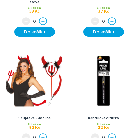
barva
Skladem
Skladem
59 Kč
37 Kč
Do košíku
Do košíku
Souprava - ďáblice
Konturovací tužka
Skladem
Skladem
82 Kč
22 Kč