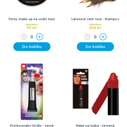
Černý make-up na vodní bázi
Latexové čertí ruce - Krampus
Skladem
Skladem
97 Kč
404 Kč
Do košíku
Do košíku
Profesionální líčidlo - černá
Make-up tužka - červená