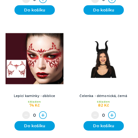
Do košíku
Do košíku
Lepící kamínky - ďáblice
Čelenka - démonická, černá
Skladem
Skladem
74 Kč
82 Kč
Do košíku
Do košíku