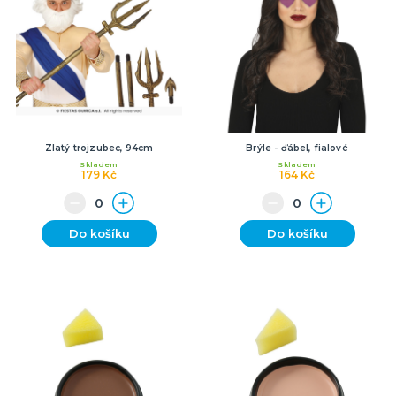
Zlatý trojzubec, 94cm
Brýle - ďábel, fialové
Skladem
Skladem
179 Kč
164 Kč
Do košíku
Do košíku