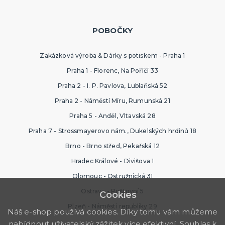
POBOČKY
Zakázková výroba & Dárky s potiskem - Praha 1
Praha 1 - Florenc, Na Poříčí 33
Praha 2 - I. P. Pavlova, Lublaňská 52
Praha 2 - Náměstí Míru, Rumunská 21
Praha 5 - Anděl, Vltavská 28
Praha 7 - Strossmayerovo nám., Dukelských hrdinů 18
Brno - Brno střed, Pekařská 12
Hradec Králové - Divišova 1
Olomouc - Ostružnická 31
Ostrava - Poštovní 5
Cookies
Plzeň - Náměstí republiky 29
Náš e-shop používá cookies. Díky tomu vám můžeme
nabídnout uživatelský zážitek více efektivní. Souhlas k