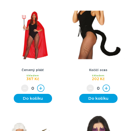
Červený plášť
Kočičí ocas
Skladem
Skladem
367 Kč
202 Kč
Do košíku
Do košíku