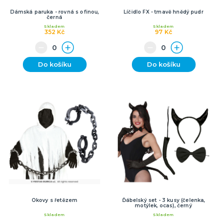
Dámská paruka - rovná s ofinou,
Líčidlo FX - tmavě hnědý pudr
černá
Skladem
Skladem
352 Kč
97 Kč
Do košíku
Do košíku
Okovy s řetězem
Ďábelský set - 3 kusy (čelenka,
motýlek, ocas), černý
Skladem
Skladem