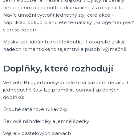
Jemně zdobená maska s krajkou, třpytivými detaily
nebo peřím dodá outfitu dramatičnost a originalitu.
Navíc umožní vytvořit jednotný styl celé akce –
například pokud plánujete tematický „Bridgerton ples“
s dress codem.
Masky jsou ideální i do fotokoutku. Fotografie získají
nádech romantického tajemství a působí výjimečně.
Doplňky, které rozhodují
Ve světě Bridgertonových záleží na každém detailu. I
jednoduché šaty lze proměnit pomocí správných
doplňků:
Dlouhé saténové rukavičky
Perlové náhrdelníky a jemné šperky
Vějíře v pastelových barvách