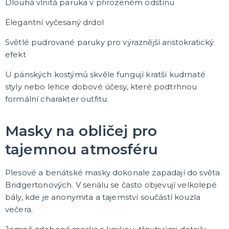
Dlouhá vlnitá paruka v přirozeném odstínu
Elegantní vyčesaný drdol
Světlé pudrované paruky pro výraznější aristokratický
efekt
U pánských kostýmů skvěle fungují kratší kudrnaté
styly nebo lehce dobové účesy, které podtrhnou
formální charakter outfitu.
Masky na obličej pro
tajemnou atmosféru
Plesové a benátské masky dokonale zapadají do světa
Bridgertonových. V seriálu se často objevují velkolepé
bály, kde je anonymita a tajemství součástí kouzla
večera.