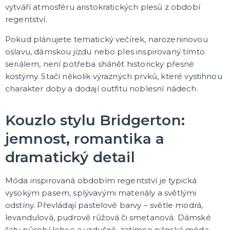
Oblečení a doplňky
vytváří atmosféru aristokratických plesů z období
Do domácnosti
regentství.
Dárky podle témat
Dárky podle události
Dárky pro
DALŠÍ KATEGORIE
Pokud plánujete tematický večírek, narozeninovou
oslavu, dámskou jízdu nebo ples inspirovaný tímto
DEKORACE, VÝZDOBA A STOLOVÁNÍ
seriálem, není potřeba shánět historicky přesné
Výzdoba a dekorace v prostoru
kostýmy. Stačí několik výrazných prvků, které vystihnou
Stolování a dekorace
charakter doby a dodají outfitu noblesní nádech.
EKO produkty
Dřevěné produkty
Ostatní dekorace
DALŠÍ KATEGORIE
Kouzlo stylu Bridgerton:
PÁRTY DOPLŇKY
jemnost, romantika a
Piňaty
dramatický detail
Konfety a serpentiny
Párty sety
Svíčky a dekorace dortu
Frkačky
Párty čepičky a čelenky
Šerpy
Pozvánky
Bublifuky
Lightsticky
Nažehlovačky
Fotokoutek - rekvizity
DALŠÍ KATEGORIE
Móda inspirovaná obdobím regentství je typická
vysokým pasem, splývavými materiály a světlými
SVATBA A ROZLUČKA SE SVOBODOU
odstíny. Převládají pastelové barvy – světle modrá,
Svatba
levandulová, pudrově růžová či smetanová. Dámské
Rozlučka se svobodou
šaty působí lehce a vzdušně, zatímco pánská móda