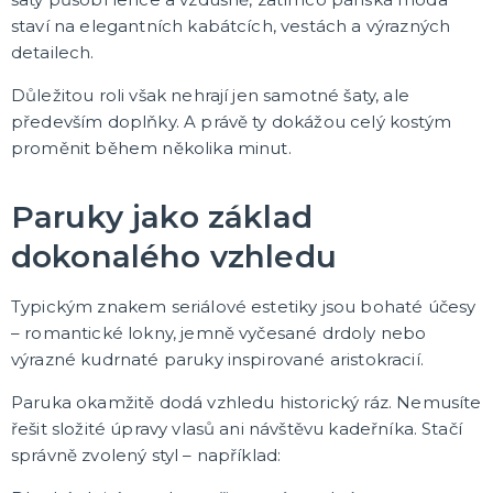
staví na elegantních kabátcích, vestách a výrazných
🎈 PÁRTY A OSLAVY PODLE VÁS!
detailech.
Plesová sezóna
Maturitní plesy
Důležitou roli však nehrají jen samotné šaty, ale
Baby shower, narození miminka
především doplňky. A právě ty dokážou celý kostým
Narozeninová oslava
Narozeninová jubilea
Výročí svatby
Párty a oslavy podle barev
Párty a oslavy dle typu
Dětská párty
Tematické dětské párty
Tématické párty
Tematické párty pro dospělé
DALŠÍ KATEGORIE
proměnit během několika minut.
🌈 TEMATICKÉ OSLAVY
Paruky jako základ
Oslavy podle barev
Párty sety
dokonalého vzhledu
Pohádky a filmy
Fotbalová párty
Princeznovská a vílí párty
Dinosauří párty
Kočičí/psí párty
Vesmírná párty
Safari párty
Lesní párty
Pirátská párty
Divoký západ
Námořnická párty
Jednorožčí párty
Havajská párty
Moře a oceánská párty
Farmářská párty
Dopravní prostředky
DALŠÍ KATEGORIE
Typickým znakem seriálové estetiky jsou bohaté účesy
– romantické lokny, jemně vyčesané drdoly nebo
CO JEŠTĚ U NÁS NAJDETE
výrazné kudrnaté paruky inspirované aristokracií.
Party piňaty
Balení dárků
Paruka okamžitě dodá vzhledu historický ráz. Nemusíte
Nažehlovačky
řešit složité úpravy vlasů ani návštěvu kadeřníka. Stačí
Přáníčka
Nafukovačky
Žertovné předměty
Společenské, stolní hry
DALŠÍ KATEGORIE
správně zvolený styl – například: