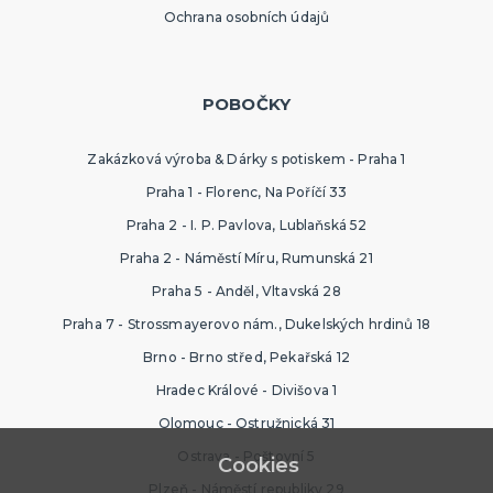
Ochrana osobních údajů
POBOČKY
Zakázková výroba & Dárky s potiskem - Praha 1
Praha 1 - Florenc, Na Poříčí 33
Praha 2 - I. P. Pavlova, Lublaňská 52
Praha 2 - Náměstí Míru, Rumunská 21
Praha 5 - Anděl, Vltavská 28
Praha 7 - Strossmayerovo nám., Dukelských hrdinů 18
Brno - Brno střed, Pekařská 12
Hradec Králové - Divišova 1
Olomouc - Ostružnická 31
Ostrava - Poštovní 5
Cookies
Plzeň - Náměstí republiky 29