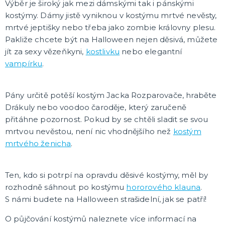
Výběr je široký jak mezi dámskými tak i pánskými
Oblečení a doplňky
Do domácnosti
kostýmy. Dámy jistě vyniknou v kostýmu mrtvé nevěsty,
Dárky podle témat
mrtvé jeptišky nebo třeba jako zombie královny plesu.
Dárky podle události
Dárky pro
DALŠÍ KATEGORIE
Pakliže chcete být na Halloween nejen děsivá, můžete
jít za sexy vězeňkyni,
kostlivku
nebo elegantní
DEKORACE, VÝZDOBA A STOLOVÁNÍ
vampírku
.
Výzdoba a dekorace v prostoru
Stolování a dekorace
EKO produkty
Pány určitě potěší kostým Jacka Rozparovače, hraběte
Dřevěné produkty
Ostatní dekorace
DALŠÍ KATEGORIE
Drákuly nebo voodoo čaroděje, který zaručeně
přitáhne pozornost. Pokud by se chtěli sladit se svou
PÁRTY DOPLŇKY
mrtvou nevěstou, není nic vhodnějšího než
kostým
Piňaty
mrtvého ženicha
.
Konfety a serpentiny
Párty sety
Svíčky a dekorace dortu
Frkačky
Párty čepičky a čelenky
Šerpy
Pozvánky
Bublifuky
Lightsticky
Nažehlovačky
Fotokoutek - rekvizity
DALŠÍ KATEGORIE
Ten, kdo si potrpí na opravdu děsivé kostýmy, měl by
rozhodně sáhnout po kostýmu
hororového klauna
.
SVATBA A ROZLUČKA SE SVOBODOU
S námi budete na Halloween strašidelní, jak se patří!
Svatba
O půjčování kostýmů naleznete více informací na
Rozlučka se svobodou