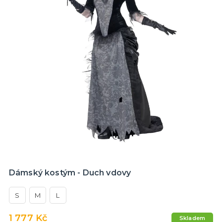
Dámský kostým - Duch vdovy
S
M
L
1 777 Kč
Skladem