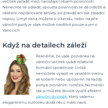
večírek zařadit mezi narůstající objem povinností.
Oblečení a doplňky
Do domácnosti
Nenechte se odradit, spousta povinností se dá odložit a
Dárky podle témat
některé naplánované aktivity po pravdě ani tak zásadní
Dárky podle události
Dárky pro
DALŠÍ KATEGORIE
nejsou. Umýt okna můžete o víkendu, nebo na jaře…
vánoční party je však možné navštívit pouze a jen o
DEKORACE, VÝZDOBA A STOLOVÁNÍ
Vánocích.
Výzdoba a dekorace v prostoru
Stolování a dekorace
Když na detailech záleží
EKO produkty
Dřevěné produkty
Ostatní dekorace
DALŠÍ KATEGORIE
Řekněme, že vaše pozvánka na
PÁRTY DOPLŇKY
vánoční večírek uvádí relativně
Piňaty
formální společnost. Určitě
Konfety a serpentiny
nemůžete vyrazit ve veselém svetru
Párty sety
se sobem nebo upozornit na každý
Svíčky a dekorace dortu
Frkačky
Párty čepičky a čelenky
Šerpy
Pozvánky
Bublifuky
Lightsticky
Nažehlovačky
Fotokoutek - rekvizity
DALŠÍ KATEGORIE
pohyb zvoněním rolniček. Nicméně i
tak si můžete dovolit využít efektní
SVATBA A ROZLUČKA SE SVOBODOU
vánoční doplněk
, který vašemu
Svatba
elegantnímu outlooku dodá něco málo navíc.
Rozlučka se svobodou