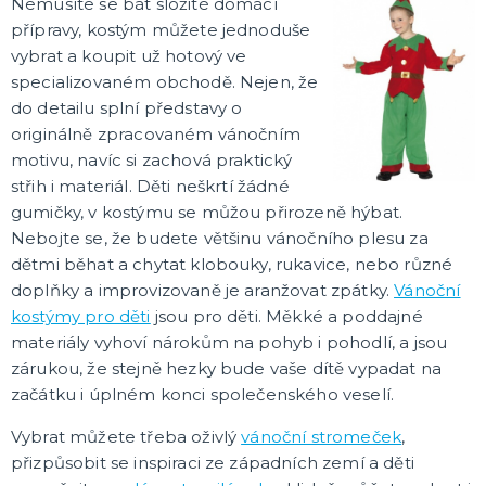
Nemusíte se bát složité domácí
přípravy, kostým můžete jednoduše
vybrat a koupit už hotový ve
specializovaném obchodě. Nejen, že
do detailu splní představy o
originálně zpracovaném vánočním
motivu, navíc si zachová praktický
střih i materiál. Děti neškrtí žádné
gumičky, v kostýmu se můžou přirozeně hýbat.
Nebojte se, že budete většinu vánočního plesu za
dětmi běhat a chytat klobouky, rukavice, nebo různé
doplňky a improvizovaně je aranžovat zpátky.
Vánoční
kostýmy pro děti
jsou pro děti. Měkké a poddajné
materiály vyhoví nárokům na pohyb i pohodlí, a jsou
zárukou, že stejně hezky bude vaše dítě vypadat na
začátku i úplném konci společenského veselí.
Vybrat můžete třeba oživlý
vánoční stromeček
,
přizpůsobit se inspiraci ze západních zemí a děti