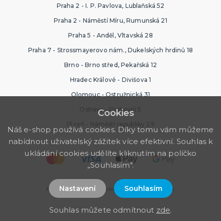
Praha 2 - I. P. Pavlova, Lublaňská 52
Praha 2 - Náměstí Míru, Rumunská 21
Praha 5 - Anděl, Vltavská 28
Praha 7 - Strossmayerovo nám., Dukelských hrdinů 18
Brno - Brno střed, Pekařská 12
Hradec Králové - Divišova 1
Olomouc - Ostružnická 31
Ostrava - Poštovní 5
Cookies
Plzeň - Náměstí republiky 29
Náš e-shop používá cookies. Díky tomu vám můžeme
nabídnout uživatelský zážitek více efektivní. Souhlas k
ukládání cookies udělíte kliknutím na políčko
„Souhlasím".
Nastavení
Souhlasím
© 2026 PartyWorld. Všechna práva vyhrazena.
Souhlas můžete odmítnout
zde
.