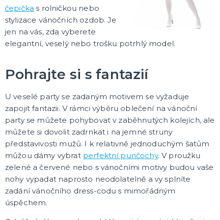
čepička
s rolničkou nebo
stylizace vánočních ozdob. Je
jen na vás, zda vyberete
elegantní, veselý nebo trošku potrhlý model.
Pohrajte si s fantazií
U veselé party se zadaným motivem se vyžaduje
zapojit fantazii. V rámci výběru oblečení na vánoční
party se můžete pohybovat v zaběhnutých kolejích, ale
můžete si dovolit zadrnkat i na jemné struny
představivosti mužů. I k relativně jednoduchým šatům
můžou dámy vybrat
perfektní punčochy
. V proužku
zelené a červené nebo s vánočními motivy budou vaše
nohy vypadat naprosto neodolatelně a vy splníte
zadání vánočního dress-codu s mimořádným
úspěchem.