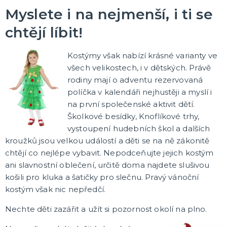
Myslete i na nejmenší, i ti se
chtějí líbit!
Kostýmy však nabízí krásné varianty ve
všech velikostech, i v dětských. Právě
rodiny mají o adventu rezervovaná
políčka v kalendáři nejhustěji a myslí i
na první společenské aktivit dětí.
Školkové besídky, Knoflíkové trhy,
vystoupení hudebních škol a dalších
kroužků jsou velkou událostí a děti se na ně zákonitě
chtějí co nejlépe vybavit. Nepodceňujte jejich kostým
ani slavnostní oblečení, určitě doma najdete slušivou
košili pro kluka a šatičky pro slečnu. Pravý vánoční
kostým však nic nepředčí.
Nechte děti zazářit a užít si pozornost okolí na plno.