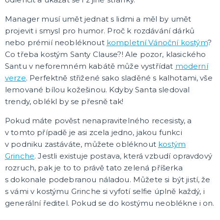
Manager musí umět jednat s lidmi a měl by umět
projevit i smysl pro humor. Proč k rozdávání dárků
nebo prémií neobléknout
kompletní Vánoční kostým
?
Co třeba kostým Santy Clause?! Ale pozor, klasického
Santu v neforemném kabátě může vystřídat
moderní
verze
. Perfektně střižené sako sladěné s kalhotami, vše
lemované bílou kožešinou. Kdyby Santa sledoval
trendy, oblékl by se přesně tak!
Pokud máte pověst nenapravitelného recesisty, a
v tomto případě je asi zcela jedno, jakou funkci
v podniku zastáváte, můžete obléknout
kostým
Grinche
. Jestli existuje postava, která vzbudí opravdový
rozruch, pak je to to právě tato zelená příšerka
s dokonale podebranou náladou. Můžete si být jistí, že
s vámi v kostýmu Grinche si vyfotí selfie úplně každý, i
generální ředitel. Pokud se do kostýmu neoblékne i on.