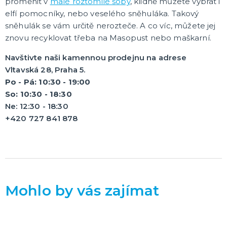
proměnit v
malé roztomilé soby
, klidně můžete vybrat i
elfí pomocníky, nebo veselého sněhuláka. Takový
sněhulák se vám určitě nerozteče. A co víc, můžete jej
znovu recyklovat třeba na Masopust nebo maškarní.
Navštivte naši kamennou prodejnu na adrese
Vltavská 28, Praha 5.
Po - Pá: 10:30 - 19:00
So: 10:30 - 18:30
Ne: 12:30 - 18:30
+420 727 841 878
Mohlo by vás zajímat