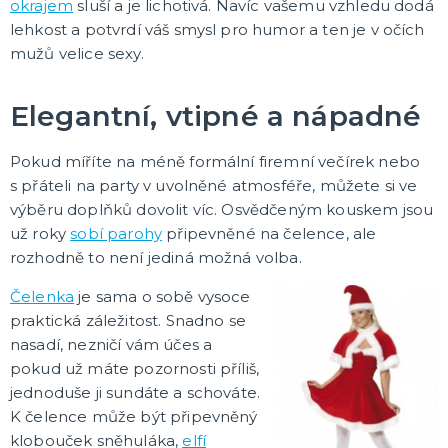
okrajem
sluší a je lichotivá. Navíc vašemu vzhledu dodá
lehkost a potvrdí váš smysl pro humor a ten je v očích
mužů velice sexy.
Elegantní, vtipné a nápadné
Pokud míříte na méně formální firemní večírek nebo
s přáteli na party v uvolněné atmosféře, můžete si ve
výběru doplňků dovolit víc. Osvědčeným kouskem jsou
už roky
sobí parohy
připevněné na čelence, ale
rozhodně to není jediná možná volba.
Čelenka
je sama o sobě vysoce
praktická záležitost. Snadno se
nasadí, nezničí vám účes a
pokud už máte pozornosti příliš,
jednoduše ji sundáte a schováte.
K čelence může být připevněný
klobouček sněhuláka,
elfí