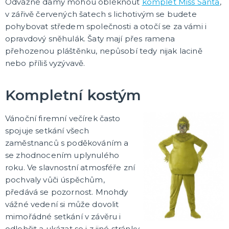
Odvážné dámy mohou obléknout
komplet Miss Santa
,
v zářivě červených šatech s lichotivým se budete
pohybovat středem společnosti a otočí se za vámi i
opravdový sněhulák. Šaty mají přes ramena
přehozenou pláštěnku, nepůsobí tedy nijak lacině
nebo příliš vyzývavě.
Kompletní kostým
Vánoční firemní večírek často
spojuje setkání všech
zaměstnanců s poděkováním a
se zhodnocením uplynulého
roku. Ve slavnostní atmosféře zní
pochvaly vůči úspěchům,
předává se pozornost. Mnohdy
vážné vedení si může dovolit
mimořádné setkání v závěru i
odlehčit a ukázat se i z jiné stránky.