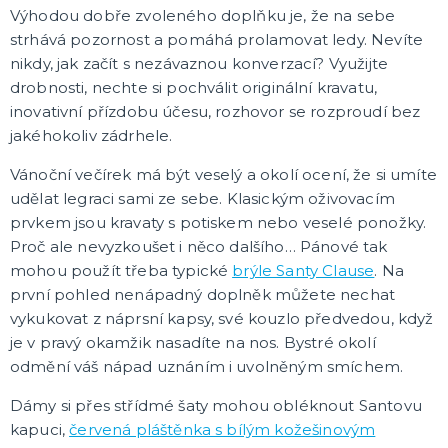
Výhodou dobře zvoleného doplňku je, že na sebe
strhává pozornost a pomáhá prolamovat ledy. Nevíte
🎈 PÁRTY A OSLAVY PODLE VÁS!
nikdy, jak začít s nezávaznou konverzací? Využijte
Plesová sezóna
Maturitní plesy
drobnosti, nechte si pochválit originální kravatu,
Baby shower, narození miminka
inovativní přízdobu účesu, rozhovor se rozproudí bez
Narozeninová oslava
Narozeninová jubilea
Výročí svatby
Párty a oslavy podle barev
Párty a oslavy dle typu
Dětská párty
Tematické dětské párty
Tématické párty
Tematické párty pro dospělé
DALŠÍ KATEGORIE
jakéhokoliv zádrhele.
Vánoční večírek má být veselý a okolí ocení, že si umíte
🌈 TEMATICKÉ OSLAVY
udělat legraci sami ze sebe. Klasickým oživovacím
Oslavy podle barev
Párty sety
prvkem jsou kravaty s potiskem nebo veselé ponožky.
Pohádky a filmy
Proč ale nevyzkoušet i něco dalšího… Pánové tak
Fotbalová párty
Princeznovská a vílí párty
Dinosauří párty
Kočičí/psí párty
Vesmírná párty
Safari párty
Lesní párty
Pirátská párty
Divoký západ
Námořnická párty
Jednorožčí párty
Havajská párty
Moře a oceánská párty
Farmářská párty
Dopravní prostředky
DALŠÍ KATEGORIE
mohou použít třeba typické
brýle Santy Clause
. Na
první pohled nenápadný doplněk můžete nechat
CO JEŠTĚ U NÁS NAJDETE
vykukovat z náprsní kapsy, své kouzlo předvedou, když
Party piňaty
je v pravý okamžik nasadíte na nos. Bystré okolí
Balení dárků
odmění váš nápad uznáním i uvolněným smíchem.
Nažehlovačky
Přáníčka
Nafukovačky
Žertovné předměty
Společenské, stolní hry
DALŠÍ KATEGORIE
Dámy si přes střídmé šaty mohou obléknout Santovu
kapuci,
červená pláštěnka s bílým kožešinovým