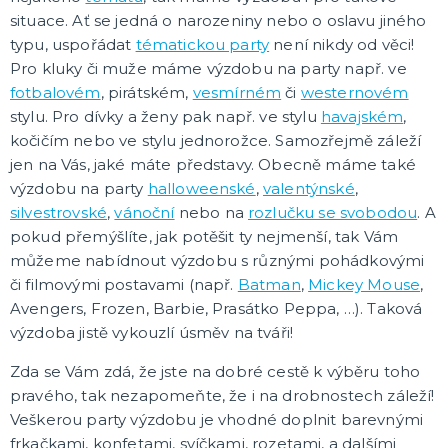
situace. Ať se jedná o narozeniny nebo o oslavu jiného
typu, uspořádat
tématickou party
není nikdy od věci!
Pro kluky či muže máme výzdobu na party např. ve
fotbalovém
, pirátském,
vesmírném
či
westernovém
stylu. Pro dívky a ženy pak např. ve stylu
havajském
,
kočičím nebo ve stylu jednorožce. Samozřejmě záleží
jen na Vás, jaké máte představy. Obecně máme také
výzdobu na party
halloweenské
,
valentýnské
,
silvestrovské
,
vánoční
nebo na
rozlučku se svobodou
. A
pokud přemýšlíte, jak potěšit ty nejmenší, tak Vám
můžeme nabídnout výzdobu s různými pohádkovými
či filmovými postavami (např.
Batman
,
Mickey Mouse
,
Avengers, Frozen, Barbie, Prasátko Peppa, …). Taková
výzdoba jistě vykouzlí úsměv na tváři!
Zda se Vám zdá, že jste na dobré cestě k výběru toho
pravého, tak nezapomeňte, že i na drobnostech záleží!
Veškerou party výzdobu je vhodné doplnit barevnými
frkačkami, konfetami, svíčkami, rozetami, a dalšími