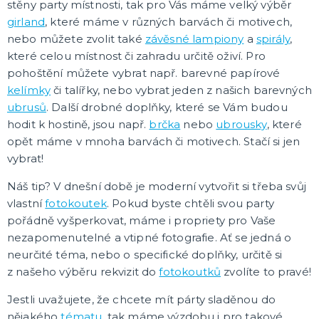
stěny party místnosti, tak pro Vás máme velký výběr
girland
, které máme v různých barvách či motivech,
🎈 PÁRTY A OSLAVY PODLE VÁS!
nebo můžete zvolit také
závěsné lampiony
a
spirály
,
Plesová sezóna
které celou místnost či zahradu určitě oživí. Pro
Maturitní plesy
pohoštění můžete vybrat např. barevné papírové
Baby shower, narození miminka
kelímky
či talířky, nebo vybrat jeden z našich barevných
Narozeninová oslava
Narozeninová jubilea
Výročí svatby
Párty a oslavy podle barev
Párty a oslavy dle typu
Dětská párty
Tematické dětské párty
Tématické párty
Tematické párty pro dospělé
DALŠÍ KATEGORIE
ubrusů
. Další drobné doplňky, které se Vám budou
hodit k hostině, jsou např.
brčka
nebo
ubrousky
, které
🌈 TEMATICKÉ OSLAVY
opět máme v mnoha barvách či motivech. Stačí si jen
Oslavy podle barev
vybrat!
Párty sety
Pohádky a filmy
Náš tip? V dnešní době je moderní vytvořit si třeba svůj
Fotbalová párty
Princeznovská a vílí párty
Dinosauří párty
Kočičí/psí párty
Vesmírná párty
Safari párty
Lesní párty
Pirátská párty
Divoký západ
Námořnická párty
Jednorožčí párty
Havajská párty
Moře a oceánská párty
Farmářská párty
Dopravní prostředky
DALŠÍ KATEGORIE
vlastní
fotokoutek
. Pokud byste chtěli svou party
pořádně vyšperkovat, máme i propriety pro Vaše
CO JEŠTĚ U NÁS NAJDETE
nezapomenutelné a vtipné fotografie. Ať se jedná o
Party piňaty
neurčité téma, nebo o specifické doplňky, určitě si
Balení dárků
Nažehlovačky
z našeho výběru rekvizit do
fotokoutků
zvolíte to pravé!
Přáníčka
Nafukovačky
Žertovné předměty
Společenské, stolní hry
DALŠÍ KATEGORIE
Jestli uvažujete, že chcete mít párty sladěnou do
nějakého
tématu
, tak máme výzdobu i pro takové