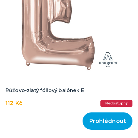
Růžovo-zlatý fóliový balónek E
112 Kč
Nedostupný
Prohlédnout