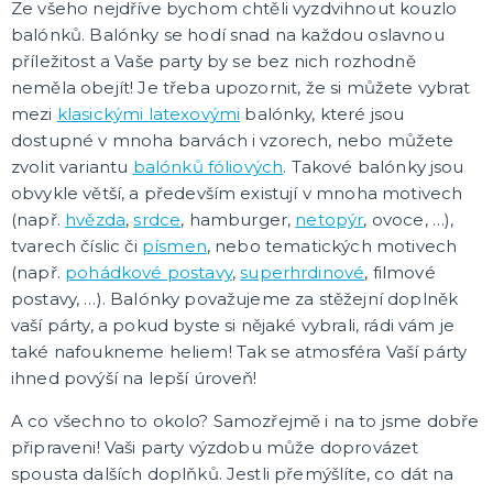
Oblečení a doplňky
Ze všeho nejdříve bychom chtěli vyzdvihnout kouzlo
Do domácnosti
balónků. Balónky se hodí snad na každou oslavnou
Dárky podle témat
příležitost a Vaše party by se bez nich rozhodně
Dárky podle události
Dárky pro
DALŠÍ KATEGORIE
neměla obejít! Je třeba upozornit, že si můžete vybrat
mezi
klasickými latexovými
balónky, které jsou
DEKORACE, VÝZDOBA A STOLOVÁNÍ
dostupné v mnoha barvách i vzorech, nebo můžete
Výzdoba a dekorace v prostoru
zvolit variantu
balónků fóliových
. Takové balónky jsou
Stolování a dekorace
obvykle větší, a především existují v mnoha motivech
EKO produkty
(např.
hvězda
,
srdce
, hamburger,
netopýr
, ovoce, …),
Dřevěné produkty
Ostatní dekorace
DALŠÍ KATEGORIE
tvarech číslic či
písmen
, nebo tematických motivech
(např.
pohádkové postavy
,
superhrdinové
, filmové
PÁRTY DOPLŇKY
postavy, …). Balónky považujeme za stěžejní doplněk
Piňaty
vaší párty, a pokud byste si nějaké vybrali, rádi vám je
Konfety a serpentiny
také nafoukneme heliem! Tak se atmosféra Vaší párty
Párty sety
ihned povýší na lepší úroveň!
Svíčky a dekorace dortu
Frkačky
Párty čepičky a čelenky
Šerpy
Pozvánky
Bublifuky
Lightsticky
Nažehlovačky
Fotokoutek - rekvizity
DALŠÍ KATEGORIE
A co všechno to okolo? Samozřejmě i na to jsme dobře
SVATBA A ROZLUČKA SE SVOBODOU
připraveni! Vaši party výzdobu může doprovázet
Svatba
spousta dalších doplňků. Jestli přemýšlíte, co dát na
Rozlučka se svobodou