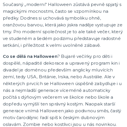
Současný „moderní“ Halloween zůstává pevně spjatý s
magickými mocnostmi, často se vzpomínkou na
předky. Dodnes si uchovává symboliku ohně,
oranžovou barvou, která jako jiskra naděje vystupuje ze
tmy. Pro moderní společnost je to ale také večer, který
ve studeném a šedém podzimu představuje radostné
setkání, i příležitost k velmi uvolněné zábavě.
Co se dělá na Halloween
? Bujaré večírky pro děti i
dospělé, nápadité dekorace a upravený program kin i
divadel je doménou především anglicky mluvících
zemí, tedy USA, Británie, Irska, nebo Austrálie. Ale v
některých prvcích se Halloween úspěšně zabydluje i u
nás a nejmladší generace víceméně automaticky
počítá s dýňovým večerem ve školce nebo škole a
dopředu vymýšlí ten správný kostým. Naopak starší
generace vnímá Halloween jako podivnou směs, častý
motiv čarodějnic řadí spíš k českým dubnovým
oslavám. Zombie nebo kostlivci jsou u nás novinkou.