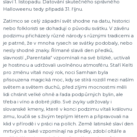
slaví 1. listopadu. Datování skutečného správného
Halloweenu tedy připadá 31. říjnu.
🎈 PÁRTY A OSLAVY PODLE VÁS!
Plesová sezóna
Zatímco se celý západní svět shodne na datu, historici
Maturitní plesy
nebo folkloristi se dohadují o původu svátku. V závěru
Baby shower, narození miminka
podzimu přicházely různé národy s různými tradicemi a
Narozeninová oslava
Narozeninová jubilea
Výročí svatby
Párty a oslavy podle barev
Párty a oslavy dle typu
Dětská párty
Tematické dětské párty
Tématické párty
Tematické párty pro dospělé
DALŠÍ KATEGORIE
je patrné, že v mnoha rysech se svátky podobaly, nebo
nesly shodné znaky. Římané slavili den předků,
🌈 TEMATICKÉ OSLAVY
slavností „Parentalia“ vzpomínali na své blízké, uctívali
Oslavy podle barev
je hostinou a udržovali uvolněnou atmosféru. Staří Kelti
Párty sety
pro změnu vítali nový rok, noci Samhain byla
Pohádky a filmy
přisouzena magická moc, kdy se stírá rozdíl mezi naším
Fotbalová párty
Princeznovská a vílí párty
Dinosauří párty
Kočičí/psí párty
Vesmírná párty
Safari párty
Lesní párty
Pirátská párty
Divoký západ
Námořnická párty
Jednorožčí párty
Havajská párty
Moře a oceánská párty
Farmářská párty
Dopravní prostředky
DALŠÍ KATEGORIE
světem a světem duchů, před zlými mocnostmi měli
lidi chránit velké ohně a řada podpůrných bylin, ale
CO JEŠTĚ U NÁS NAJDETE
třeba i víno a dobré jídlo. Své zvyky udržovaly i
Party piňaty
slovanské kmeny, které v konci podzimu vítali královnu
Balení dárků
Nažehlovačky
zimu, loučili se s živým teplým létem a připravovali na
Přáníčka
Nafukovačky
Žertovné předměty
Společenské, stolní hry
DALŠÍ KATEGORIE
klid v přírodě i v práci na polích. Země latinské slaví den
mrtvých a také vzpomínají na předky, zdobí oltáře a