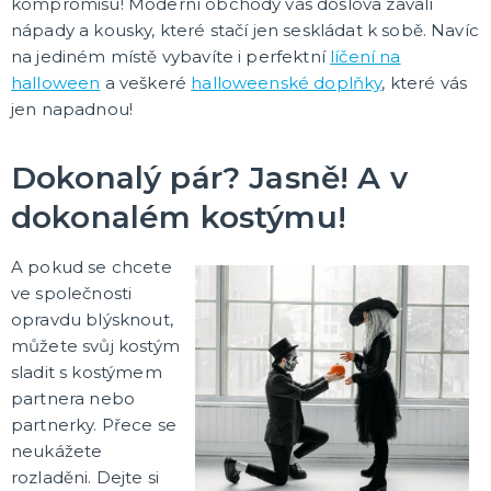
kompromisu! Moderní obchody vás doslova zavalí
nápady a kousky, které stačí jen seskládat k sobě. Navíc
na jediném místě vybavíte i perfektní
líčení na
halloween
a veškeré
halloweenské doplňky
, které vás
jen napadnou!
Dokonalý pár? Jasně! A v
dokonalém kostýmu!
A pokud se chcete
ve společnosti
opravdu blýsknout,
můžete svůj kostým
sladit s kostýmem
partnera nebo
partnerky. Přece se
neukážete
rozladěni. Dejte si