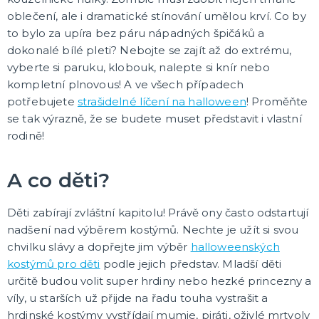
oblečení, ale i dramatické stínování umělou krví. Co by
to bylo za upíra bez páru nápadných špičáků a
dokonalé bílé pleti? Nebojte se zajít až do extrému,
vyberte si paruku, klobouk, nalepte si knír nebo
kompletní plnovous! A ve všech případech
potřebujete
strašidelné líčení na halloween
! Proměňte
se tak výrazně, že se budete muset představit i vlastní
rodině!
A co děti?
Děti zabírají zvláštní kapitolu! Právě ony často odstartují
nadšení nad výběrem kostýmů. Nechte je užít si svou
chvilku slávy a dopřejte jim výběr
halloweenských
kostýmů pro děti
podle jejich představ. Mladší děti
určitě budou volit super hrdiny nebo hezké princezny a
víly, u starších už přijde na řadu touha vystrašit a
hrdinské kostýmy vystřídají mumie, piráti, oživlé mrtvoly