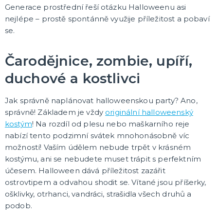
Generace prostřední řeší otázku Halloweenu asi
nejlépe – prostě spontánně využije příležitost a pobaví
se.
Čarodějnice, zombie, upíří,
duchové a kostlivci
Jak správně naplánovat halloweenskou party? Ano,
správně! Základem je vždy
originální halloweenský
kostým
! Na rozdíl od plesu nebo maškarního reje
nabízí tento podzimní svátek mnohonásobně víc
možností! Vaším údělem nebude trpět v krásném
kostýmu, ani se nebudete muset trápit s perfektním
účesem. Halloween dává příležitost zazářit
ostrovtipem a odvahou shodit se. Vítané jsou příšerky,
ošklivky, otrhanci, vandráci, strašidla všech druhů a
podob.