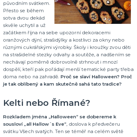
Oblečení a doplňky
původním svátkem.
Do domácnosti
Přesto se během
Dárky podle témat
sotva dvou dekád
Dárky podle události
Dárky pro
DALŠÍ KATEGORIE
skvěle uchytil a už
začátkem října na sebe upozorní dekoracemi
DEKORACE, VÝZDOBA A STOLOVÁNÍ
oranžových dýní, strašidýlky a kostlivci za okny nebo
Výzdoba a dekorace v prostoru
různými cukrářskými výrobky. Školy i kroužky zvou děti
Stolování a dekorace
na strašidelné stezky odvahy a soutěže, a nadšením se
EKO produkty
nechávají poměrně dobrovolně strhnout i mnozí
Dřevěné produkty
Ostatní dekorace
DALŠÍ KATEGORIE
dospělí, kteří pak pořádají menší tematické party třeba
doma nebo na zahradě.
Proč se slaví Halloween? Proč
PÁRTY DOPLŇKY
je tak oblíbený a kam skutečně sahá tato tradice?
Piňaty
Konfety a serpentiny
Párty sety
Kelti nebo Římané?
Svíčky a dekorace dortu
Frkačky
Párty čepičky a čelenky
Šerpy
Pozvánky
Bublifuky
Lightsticky
Nažehlovačky
Fotokoutek - rekvizity
DALŠÍ KATEGORIE
Rozkladem jména „Halloween“ se dobereme k
SVATBA A ROZLUČKA SE SVOBODOU
sousloví „all Hallow´s Eve“
, doslova k předvečeru
Svatba
svátku Všech svatých. Ten se téměř na celém světě
Rozlučka se svobodou