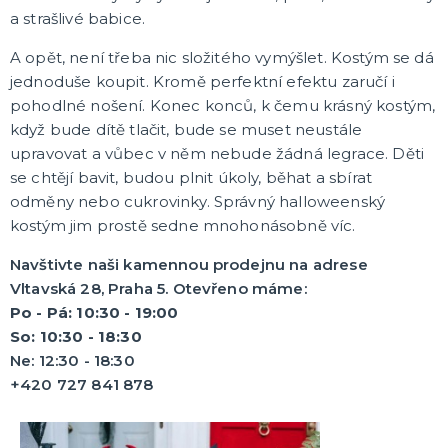
a strašlivé babice.
A opět, není třeba nic složitého vymýšlet. Kostým se dá
jednoduše koupit. Kromě perfektní efektu zaručí i
pohodlné nošení. Konec konců, k čemu krásný kostým,
když bude dítě tlačit, bude se muset neustále
upravovat a vůbec v něm nebude žádná legrace. Děti
se chtějí bavit, budou plnit úkoly, běhat a sbírat
odměny nebo cukrovinky. Správný halloweenský
kostým jim prostě sedne mnohonásobně víc.
Navštivte naši kamennou prodejnu na adrese
Vltavská 28, Praha 5. Otevřeno máme:
Po - Pá: 10:30 - 19:00
So: 10:30 - 18:30
Ne: 12:30 - 18:30
+420 727 841 878