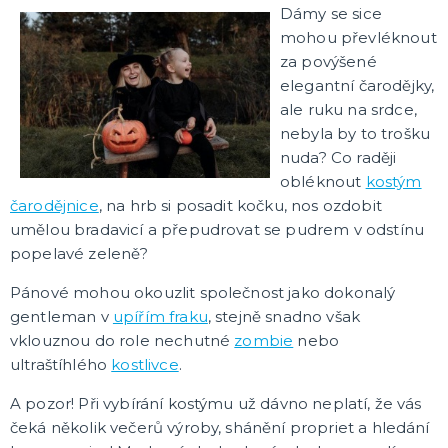
Dámy se sice
mohou převléknout
za povýšené
elegantní čarodějky,
ale ruku na srdce,
nebyla by to trošku
nuda? Co raději
obléknout
kostým
čarodějnice
, na hrb si posadit kočku, nos ozdobit
umělou bradavicí a přepudrovat se pudrem v odstínu
popelavé zeleně?
Pánové mohou okouzlit společnost jako dokonalý
gentleman v
upířím fraku
, stejně snadno však
vklouznou do role nechutné
zombie
nebo
ultraštíhlého
kostlivce
.
A pozor! Při vybírání kostýmu už dávno neplatí, že vás
čeká několik večerů výroby, shánění propriet a hledání