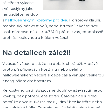
záležet a vylaďte
své kostýmy jako
nerozdělitelné duo
s
halloweenskými kostýmy pro dva
. Horrorový klauni,
manželský pár kostlivců, nebo brutální lékař se svou
osobní zdravotní sestrou? Vaši přátele vás jednohlasně
prohlásí královnou a králem večera!
Na detailech záleží!
V zásadě všude platí, že na detailech záleží. A právě
proto při přípravách kostýmu nebo celého
halloweenského večera si dejte čas a věnujte veškerou
energii všem drobnostem.
Ke kostýmu patří stylizované doplňky, jste-li rytíř nebo
kovboj, pak potřebujete zbraň. Čarodějnice si přeci
nemůže dovolit ukázat mezi „lidmi“ bez koštěte nebo
kouzelnické hůlky. Zombie musí zdobit nejen trhané