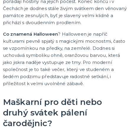
pořádají hostiny na jejich počest. Konec konců i v
Čechách je dodnes stále živým svátkem den věnovaný
památce zesnulých, byť je slavený velmi klidně a
přichází s dvoudenním prodlením.
Co znamená Halloween
? Halloween je napříč
kulturami pevně spjatý s magickými mocnostmi, často
se vzpomínkou na předky, na zemřelé. Dodnes si
uchovává symboliku ohně, oranžovou barvou, která
jako jiskra naděje vystupuje ze tmy. Pro moderní
společnost je to také večer, který ve studeném a
šedém podzimu představuje radostné setkání, i
příležitost k velmi uvolněné zábavě.
Maškarní pro děti nebo
druhý svátek pálení
čarodějnic?