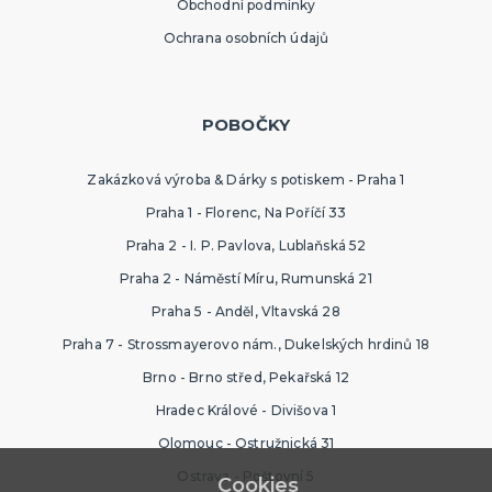
Obchodní podmínky
Ochrana osobních údajů
POBOČKY
Zakázková výroba & Dárky s potiskem - Praha 1
Praha 1 - Florenc, Na Poříčí 33
Praha 2 - I. P. Pavlova, Lublaňská 52
Praha 2 - Náměstí Míru, Rumunská 21
Praha 5 - Anděl, Vltavská 28
Praha 7 - Strossmayerovo nám., Dukelských hrdinů 18
Brno - Brno střed, Pekařská 12
Hradec Králové - Divišova 1
Olomouc - Ostružnická 31
Ostrava - Poštovní 5
Cookies