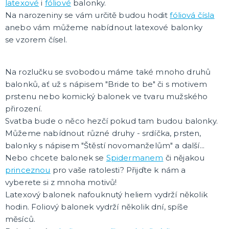
latexové
i
fóliové
balonky.
Oblečení a doplňky
Do domácnosti
Na narozeniny se vám určitě budou hodit
fóliová čísla
Dárky podle témat
anebo vám můžeme nabídnout latexové balonky
Dárky podle události
Dárky pro
DALŠÍ KATEGORIE
se vzorem čísel.
DEKORACE, VÝZDOBA A STOLOVÁNÍ
Na rozlučku se svobodou máme také mnoho druhů
Výzdoba a dekorace v prostoru
balonků, ať už s nápisem "Bride to be" či s motivem
Stolování a dekorace
EKO produkty
prstenu nebo komický balonek ve tvaru mužského
Dřevěné produkty
Ostatní dekorace
DALŠÍ KATEGORIE
přirození.
Svatba bude o něco hezčí pokud tam budou balonky.
PÁRTY DOPLŇKY
Můžeme nabídnout různé druhy - srdíčka, prsten,
Piňaty
balonky s nápisem "Štěstí novomanželům" a další...
Konfety a serpentiny
Nebo chcete balonek se
Spidermanem
či nějakou
Párty sety
princeznou
pro vaše ratolesti? Přijďte k nám a
Svíčky a dekorace dortu
Frkačky
Párty čepičky a čelenky
Šerpy
Pozvánky
Bublifuky
Lightsticky
Nažehlovačky
Fotokoutek - rekvizity
DALŠÍ KATEGORIE
vyberete si z mnoha motivů!
Latexový balonek nafouknutý heliem vydrží několik
SVATBA A ROZLUČKA SE SVOBODOU
hodin. Foliový balonek vydrží několik dní, spíše
Svatba
měsíců.
Rozlučka se svobodou