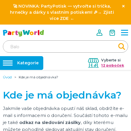
🚀 NOVINKA:
PartyPotisk
— vytvořte si trička,
hrnečky a dárky s vlastním potiskem! 🎉→
Zjisti
více ZDE
←
Vyberte si
Kategorie
12 poboček
Úvod
Kde je má objednávka?
❤️ Rozlučky se svobodou ❤️
⭐ HVĚZDY PRODEJŮ A NOVINKY
Novinka: Licencované produkty z pohádek a filmů
Dárky s potiskem
Kde je má objednávka?
🎨 POTISK NA MÍRU
🎭 SLAVÍME CELOROČNĚ
Nafukování balónků
Jakmile vaše objednávka opustí náš sklad, obdržíte e-
Oktoberfest 19.9. - 4.10. 2026
mail s informacemi o doručení. Součástí tohoto e-mailu
Halloween 2026
Půjčovna kostýmů
je také
odkaz na sledování zásilky
Mikuláš
, díky kterému
Výzdoba na klíč
Vánoce
Silvestr
Svatý Valentýn 14.2.
Masopust & karnevaly
Mezinárodní den žen (MDŽ) 8.3.
Den svatého Patrika 17.3.
Den učitelů 28.3.
Velikonoce 6.4.
Pálení čarodejnic 30.4.
1. máj svátek zamilovaných 1.5.
Den matek 10.5.
Den otců 21.6.
Konec školního roku 30.6.
DALŠÍ KATEGORIE
můžete pohodlně sledovat aktuální stav doručení.