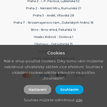
Praha 2 - I. P. Pavlova, Lublaňská 52
Praha 2 - Náměstí Míru, Rumunská 21
Praha 5 - Anděl, Vltavská 28
Praha 7 - Strossmayerovo nám., Dukelských hrdinů 18
Brno - Brno střed, Pekařská 12
Hradec Králové - Divišova 1
Olomouc - Ostružnická 31
Ostrava - Poštovní 5
Cookies
Plzeň - Náměstí republiky 29
Náš e-shop používá cookies. Díky tomu vám můžeme
nabídnout uživatelský zážitek více efektivní. Souhlas k
ukládání cookies udělíte kliknutím na políčko
„Souhlasím".
Nastavení
Souhlasím
© 2026 PartyWorld. Všechna práva vyhrazena.
Souhlas můžete odmítnout
zde
.