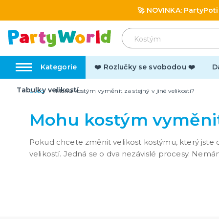
🚀 NOVINKA:
PartyPoti
Kategorie
❤️ Rozlučky se svobodou ❤️
D
Tabulky velikostí
Úvod
Mohu kostým vyměnit za stejný v jiné velikosti?
⭐ Hvězdy prodejů a NOVINKY
🎭 Slav
Mohu kostým vyměnit z
Novinka: Licencované produkty z
Oktoberfe
pohádek a filmů
Hallowe
Pokud chcete změnit velikost kostýmu, který jste
Mikuláš
velikostí. Jedná se o dva nezávislé procesy. Nemá
další ka
Vánoce
Silvestr
Svatý Va
Masopus
Mezináro
Den svat
Den učit
Velikono
Pálení č
1. máj s
Den mate
Den otců
Konec šk
Balónky a helium
Dárky 
Balónky
Oblečen