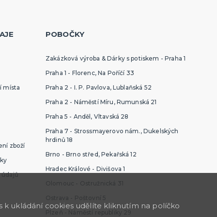
Konfety a serpentiny
Párty sety
další kategorie
Svíčky a dekorace dortu
Frkačky
Párty čepičky a čelenky
Šerpy
Pozvánky
Bublifuky
Lightsticky
Nažehlovačky
Fotokoutek - rekvizity
AJE
POBOČKY
Co ještě u nás najdete
Zakázková výroba & Dárky s potiskem - Praha 1
Praha 1 - Florenc, Na Poříčí 33
Party piňaty
Balení dárků
í místa
Praha 2 - I. P. Pavlova, Lublaňská 52
Nažehlovačky
Praha 2 - Náměstí Míru, Rumunská 21
další kategorie
Přáníčka
Nafukovačky
Žertovné předměty
Společenské, stolní hry
Praha 5 - Anděl, Vltavská 28
Praha 7 - Strossmayerovo nám., Dukelských
hrdinů 18
ní zboží
Brno - Brno střed, Pekařská 12
ky
Hradec Králové - Divišova 1
 údajů
Olomouc - Ostružnická 31
Ostrava - Poštovní 5
k ukládání cookies udělíte kliknutím na políčko
Plzeň - Náměstí republiky 29