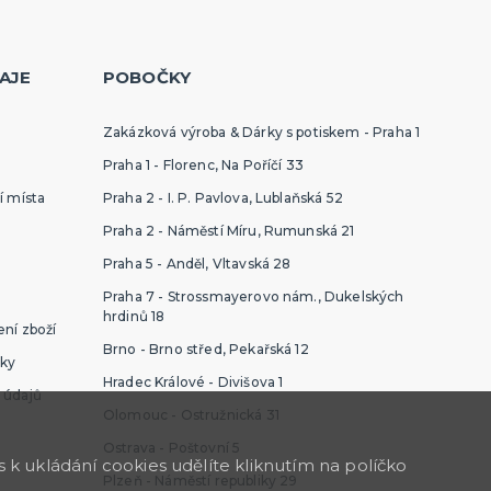
Konfety a serpentiny
Párty sety
další kategorie
Svíčky a dekorace dortu
Frkačky
Párty čepičky a čelenky
Šerpy
Pozvánky
Bublifuky
Lightsticky
Nažehlovačky
Fotokoutek - rekvizity
AJE
POBOČKY
Co ještě u nás najdete
Zakázková výroba & Dárky s potiskem - Praha 1
Praha 1 - Florenc, Na Poříčí 33
Party piňaty
Balení dárků
í místa
Praha 2 - I. P. Pavlova, Lublaňská 52
Nažehlovačky
Praha 2 - Náměstí Míru, Rumunská 21
další kategorie
Přáníčka
Nafukovačky
Žertovné předměty
Společenské, stolní hry
Praha 5 - Anděl, Vltavská 28
Praha 7 - Strossmayerovo nám., Dukelských
hrdinů 18
ní zboží
Brno - Brno střed, Pekařská 12
ky
Hradec Králové - Divišova 1
 údajů
Olomouc - Ostružnická 31
Ostrava - Poštovní 5
k ukládání cookies udělíte kliknutím na políčko
Plzeň - Náměstí republiky 29