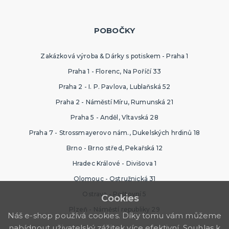
POBOČKY
Zakázková výroba & Dárky s potiskem - Praha 1
Praha 1 - Florenc, Na Poříčí 33
Praha 2 - I. P. Pavlova, Lublaňská 52
Praha 2 - Náměstí Míru, Rumunská 21
Praha 5 - Anděl, Vltavská 28
Praha 7 - Strossmayerovo nám., Dukelských hrdinů 18
Brno - Brno střed, Pekařská 12
Hradec Králové - Divišova 1
Olomouc - Ostružnická 31
Ostrava - Poštovní 5
Cookies
Plzeň - Náměstí republiky 29
Náš e-shop používá cookies. Díky tomu vám můžeme
nabídnout uživatelský zážitek více efektivní. Souhlas k