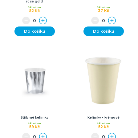
rose gold
Skladem
Skladem
52 Kč
37 Kč
Do košíku
Do košíku
Stříbrné kelímky
Kelímky - krémové
Skladem
Skladem
59 Kč
52 Kč