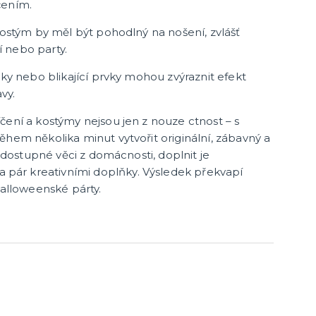
čením.
ostým by měl být pohodlný na nošení, zvlášť
 nebo party.
ňky nebo blikající prvky mohou zvýraznit efekt
vy.
čení a kostýmy nejsou jen z nouze ctnost – s
ěhem několika minut vytvořit originální, zábavný a
t dostupné věci z domácnosti, doplnit je
ár kreativními doplňky. Výsledek překvapí
halloweenské párty.