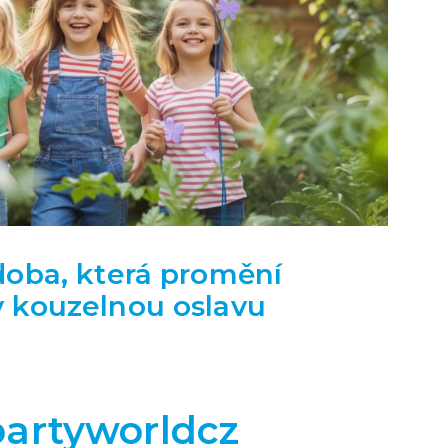
doba, která promění
v kouzelnou oslavu
artyworldcz