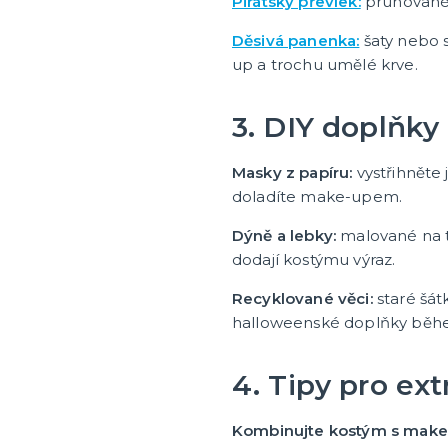
Pirátský převlek:
pruhované t
Děsivá panenka:
šaty nebo s
up a trochu umělé krve.
3. DIY doplňky
Masky z papíru:
vystřihněte
doladíte make-upem.
Dýně a lebky:
malované na t
dodají kostýmu výraz.
Recyklované věci:
staré šát
halloweenské doplňky běh
4. Tipy pro ext
Kombinujte kostým s mak