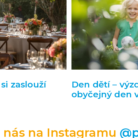
si zaslouží
Den dětí – výz
obyčejný den 
e nás na Instagramu
@p