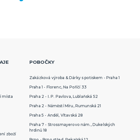
AJE
POBOČKY
Zakázková výroba & Dárky s potiskem - Praha 1
Praha 1 - Florenc, Na Poříčí 33
í místa
Praha 2 - I. P. Pavlova, Lublaňská 52
Praha 2 - Náměstí Míru, Rumunská 21
Praha 5 - Anděl, Vltavská 28
Praha 7 - Strossmayerovo nám., Dukelských
hrdinů 18
ní zboží
Brno - Brno střed, Pekařská 12