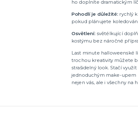
ho doplníte dramatickým lí
Pohodlí je důležité:
rychlý k
pokud plánujete koledování
Osvětlení:
světélkující dopl
kostýmu bez náročné přípra
Last minute halloweenské lí
trochou kreativity můžete b
strašidelný look. Stačí využí
jednoduchým make-upem a p
nejen vás, ale i všechny na 