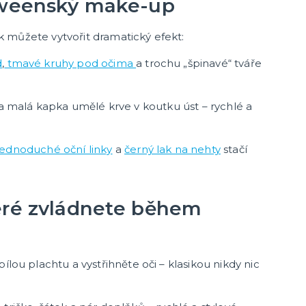
loweenský make-up
Konfety a serpentiny
Párty sety
další kategorie
 můžete vytvořit dramatický efekt:
Svíčky a dekorace dortu
Frkačky
Párty čepičky a čelenky
Šerpy
Pozvánky
Bublifuky
Lightsticky
Nažehlovačky
Fotokoutek - rekvizity
d
,
tmavé kruhy pod očima
a trochu „špinavé“ tváře
Co ještě u nás najdete
a malá kapka umělé krve v koutku úst – rychlé a
Party piňaty
Balení dárků
Nažehlovačky
jednoduché oční linky
a
černý lak na nehty
stačí
další kategorie
Přáníčka
Nafukovačky
Žertovné předměty
Společenské, stolní hry
teré zvládnete během
ílou plachtu a vystřihněte oči – klasikou nikdy nic