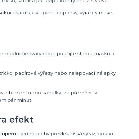
ričko, šátek a pár doplňků – rychlé a stylové.
ukni z šatníku, vlepené copánky, výrazný make-
 jednoduché tvary nebo použijte starou masku a
ričko, papírové výřezy nebo nalepovací nálepky
ky, oblečení nebo kabelky lze přeměnit v
em pár minut.
ra efekt
e-upem:
i jednoduchý převlek získá výraz, pokud