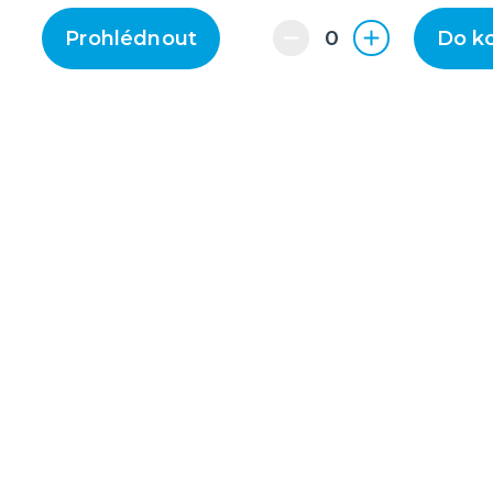
Prohlédnout
Do k