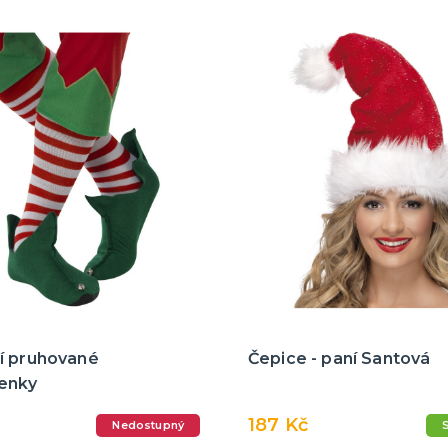
í pruhované
Čepice - paní Santová
enky
187 Kč
Nedostupný